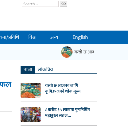
GO
चना/प्रविधि
विश्व
अन्य
English
यस्तो छ आजका लागि कृषिउपजको 
ताजा
लाेकप्रिय
छलफल
यस्तो छ आजका लागि
कृषिउपजको थोक मूल्य
८ करोड ९५ लाखमा पुनःनिर्मित
महाङ्काल सत्तल...