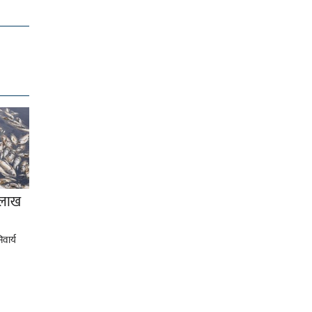
८ लाख