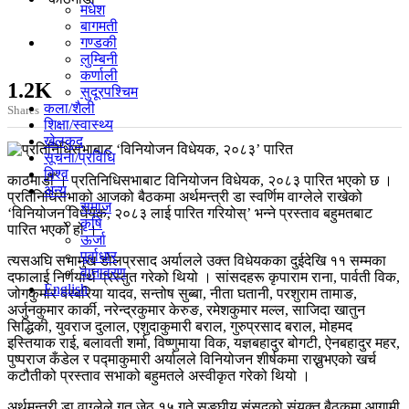
मधेश
बागमती
गण्डकी
लुम्बिनी
कर्णाली
1.2K
सुदूरपश्चिम
कला/शैली
Shares
शिक्षा/स्वास्थ्य
खेलकुद
सूचना/प्रविधि
विश्व
काठमाडौँ । प्रतिनिधिसभाबाट विनियोजन विधेयक, २०८३ पारित भएको छ ।
अन्य
प्रतिनिधिसभाको आजको बैठकमा अर्थमन्त्री डा स्वर्णिम वाग्लेले राखेको
समाज
‘विनियोजन विधेयक, २०८३ लाई पारित गरियोस्’ भन्ने प्रस्ताव बहुमतबाट
कृषि
पारित भएको हो ।
ऊर्जा
पूर्वाधार
त्यसअघि सभामुख डोलप्रसाद अर्यालले उक्त विधेयकका दुईदेखि ११ सम्मका
वातावरण
दफालाई निर्णयार्थ प्रस्तुत गरेको थियो । सांसदहरू कृपाराम राना, पार्वती विक,
English
जोगकुमार बरबरिया यादव, सन्तोष सुब्बा, नीता घतानी, परशुराम तामाङ,
अर्जुनकुमार कार्की, नरेन्द्रकुमार केरुङ, रमेशकुमार मल्ल, साजिदा खातुन
सिद्धिकी, युवराज दुलाल, एशुदाकुमारी बराल, गुरुप्रसाद बराल, मोहमद
इस्तियाक राई, बलावती शर्मा, विष्णुमाया विक, यज्ञबहादुर बोगटी, ऐनबहादुर महर,
पुष्पराज कँडेल र पद्माकुमारी अर्यालले विनियोजन शीर्षकमा राख्नुभएको खर्च
कटौतीको प्रस्ताव सभाको बहुमतले अस्वीकृत गरेको थियो ।
अर्थमन्त्री डा वाग्लेले गत जेठ १५ गते सङ्घीय संसद्को संयुक्त बैठकमा आगामी