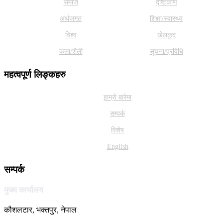
समाज
दृष्टिकोण
अर्थजगत
शिक्षा/स्वास्थ्य
विश्व
खेलकुद
कला/शैली
सूचना/प्रविधि
महत्वपूर्ण लिङ्कहरु
हाम्राे बारेमा
सम्पर्क
विशेष
English
सम्पर्क
मुख्य कार्यालय
कौशलटार, भक्तपुर, नेपाल