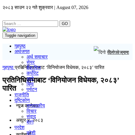
२०८३ साउन २२ गते शुक्रवार | August 07, 2026
GO
Toggle navigation
गृहपृष्ठ
अर्थजगत
दिगो रोजगार प्र
अर्थ समाचार
सेयर
गृहपृष्ठ
प्रतिनिधिसभाबाट ‘विनियोजन विधेयक, २०८३’ पारित
बैंक/वित्त
कर्पोरेट
अटो
प्रतिनिधिसभाबाट ‘विनियोजन विधेयक, २०८३’
बिमा
पारित
पर्यटन
राजनीति
दृष्टिकोण
न्यूज काराेबार
सम्पादकीय
विचार
संवाद
असार ४, २०८३
ब्लग
प्रदेश
कोशी
काठमाडाैं