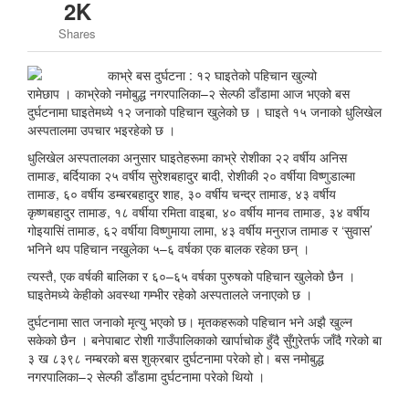
2K
Shares
रामेछाप । काभ्रेको नमोबुद्ध नगरपालिका–२ सेल्फी डाँडामा आज भएको बस
दुर्घटनामा घाइतेमध्ये १२ जनाको पहिचान खुलेको छ । घाइते १५ जनाको धुलिखेल
अस्पतालमा उपचार भइरहेको छ ।
धुलिखेल अस्पतालका अनुसार घाइतेहरूमा काभ्रे रोशीका २२ वर्षीय अनिस
तामाङ, बर्दियाका २५ वर्षीय सुरेशबहादुर बादी, रोशीकी २० वर्षीया विष्णुडाल्मा
तामाङ, ६० वर्षीय डम्बरबहादुर शाह, ३० वर्षीय चन्द्र तामाङ, ४३ वर्षीय
कृष्णबहादुर तामाङ, १८ वर्षीया रमिता वाइबा, ४० वर्षीय मानव तामाङ, ३४ वर्षीय
गोइयासिं तामाङ, ६२ वर्षीया विष्णुमाया लामा, ४३ वर्षीय मनुराज तामाङ र ‘सुवास’
भनिने थप पहिचान नखुलेका ५–६ वर्षका एक बालक रहेका छन् ।
त्यस्तै, एक वर्षकी बालिका र ६०–६५ वर्षका पुरुषको पहिचान खुलेको छैन ।
घाइतेमध्ये केहीको अवस्था गम्भीर रहेको अस्पतालले जनाएको छ ।
दुर्घटनामा सात जनाको मृत्यु भएको छ। मृतकहरूको पहिचान भने अझै खुल्न
सकेको छैन । बनेपाबाट रोशी गाउँपालिकाको खार्पाचोक हुँदै सुँगुरेतर्फ जाँदै गरेको बा
३ ख ८३९८ नम्बरको बस शुक्रबार दुर्घटनामा परेको हो। बस नमोबुद्ध
नगरपालिका–२ सेल्फी डाँडामा दुर्घटनामा परेको थियो ।