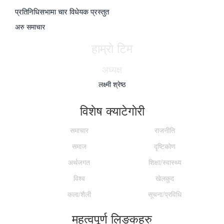
प्रतिनिधिसभामा चार विधेयक प्रस्तुत
अरु समाचार
हाम्राे टिम
अध्यक्ष
लक्ष्मी श्रेष्ठ
विशेष क्याटेगाेरी
समाचार
राजनीति
समाज
दृष्टिकोण
अर्थजगत
शिक्षा/स्वास्थ्य
विश्व
खेलकुद
कला/शैली
सूचना/प्रविधि
महत्वपूर्ण लिङ्कहरु