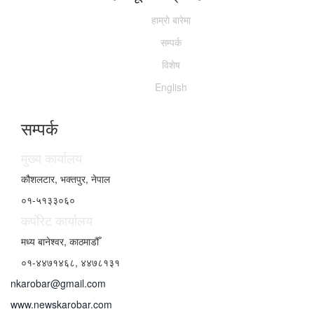
हाम्राे बारेमा
सम्पर्क
विशेष
English
सम्पर्क
मुख्य कार्यालय
कौशलटार, भक्तपुर, नेपाल
०१-५१३३०६०
कर्पाेरेट कार्यालय
मध्य बानेश्वर, काठमाडौँ
०१-४४७१४६८, ४४७८१३१
nkarobar@gmail.com
www.newskarobar.com