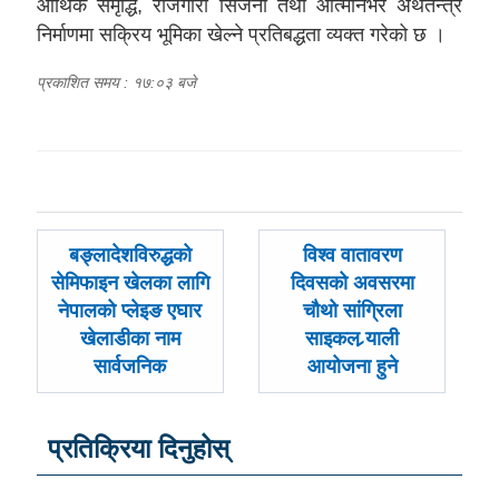
आर्थिक समृद्धि, रोजगारी सिर्जना तथा आत्मनिर्भर अर्थतन्त्र
निर्माणमा सक्रिय भूमिका खेल्ने प्रतिबद्धता व्यक्त गरेको छ ।
प्रकाशित समय : १७:०३ बजे
पछिल्लाे
अघिल्लाे
बङ्लादेशविरुद्धको
विश्व वातावरण
-
-
सेमिफाइन खेलका लागि
दिवसको अवसरमा
नेपालको प्लेइङ एघार
चौथो सांग्रिला
खेलाडीका नाम
साइकल र्‍याली
सार्वजनिक
आयोजना हुने
प्रतिक्रिया दिनुहोस्