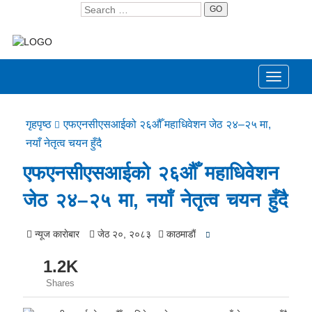
GO
Toggle
navigati
गृहपृष्ठ
एफएनसीएसआईको २६औँ महाधिवेशन जेठ २४–२५ मा,
नयाँ नेतृत्व चयन हुँदै
एफएनसीएसआईको २६औँ महाधिवेशन
जेठ २४–२५ मा, नयाँ नेतृत्व चयन हुँदै
न्यूज काराेबार
जेठ २०, २०८३
काठमाडाैं
1.2K
Shares