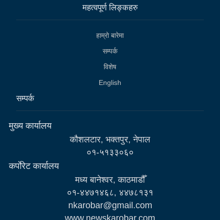
महत्वपूर्ण लिङ्कहरु
हाम्राे बारेमा
सम्पर्क
विशेष
English
सम्पर्क
मुख्य कार्यालय
कौशलटार, भक्तपुर, नेपाल
०१-५१३३०६०
कर्पाेरेट कार्यालय
मध्य बानेश्वर, काठमाडौँ
०१-४४७१४६८, ४४७८१३१
nkarobar@gmail.com
www.newskarobar.com