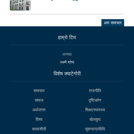
अरु समाचार
हाम्राे टिम
अध्यक्ष
लक्ष्मी श्रेष्ठ
विशेष क्याटेगाेरी
समाचार
राजनीति
समाज
दृष्टिकोण
अर्थजगत
शिक्षा/स्वास्थ्य
विश्व
खेलकुद
कला/शैली
सूचना/प्रविधि