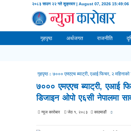
२०८३ साउन २२ गते शुक्रवार | August 07, 2026
15:49:07
गृहपृष्ठ
अर्थजगत
राजनीति
दृ
गृहपृष्ठ
७००० एमएएच ब्याट्री, एआई फिचर, २ महिनाको रिप
७००० एमएएच ब्याट्री, एआई फिचर,
डिजाइन ओपो ए६सी नेपालमा सार
न्यूज काराेबार
जेठ १, २०८३
काठमाडाैं