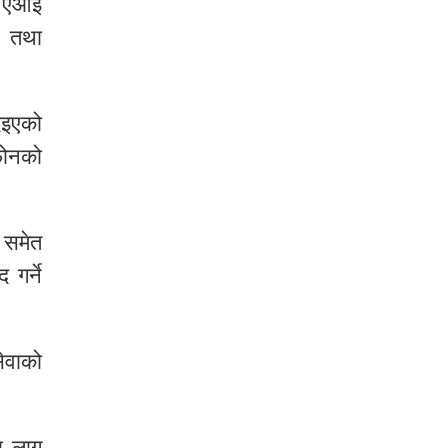
क एआई
न तथा
िइएको
फोनको
 समेत
गर्ने
सेवाको
ा लागू