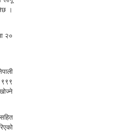
इनेछ ।
मा २०
ेपाली
ार ९९९
ोज्ने
न सहित
गरिएको