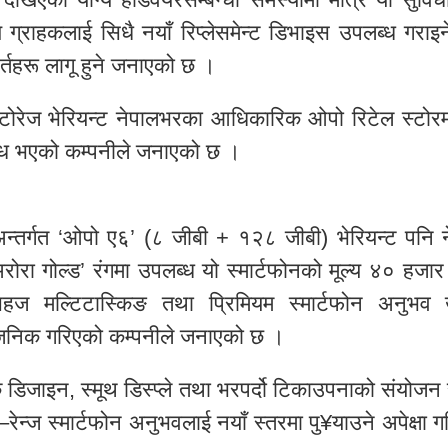
्य ग्राहकलाई सिधै नयाँ रिप्लेसमेन्ट डिभाइस उपलब्ध गरा
तहरू लागू हुने जनाएको छ ।
्टोरेज भेरियन्ट नेपालभरका आधिकारिक ओपो रिटेल स्टोर
लब्ध भएको कम्पनीले जनाएको छ ।
्तर्गत ‘ओपो ए६’ (८ जीबी + १२८ जीबी) भेरियन्ट पनि न
अरोरा गोल्ड’ रंगमा उपलब्ध यो स्मार्टफोनको मूल्य ४० हज
सहज मल्टिटास्किङ तथा प्रिमियम स्मार्टफोन अनुभव ख
सार्वजनिक गरिएको कम्पनीले जनाएको छ ।
क डिजाइन, स्मूथ डिस्प्ले तथा भरपर्दो टिकाउपनाको संयोज
न्ज स्मार्टफोन अनुभवलाई नयाँ स्तरमा पु¥याउने अपेक्षा 