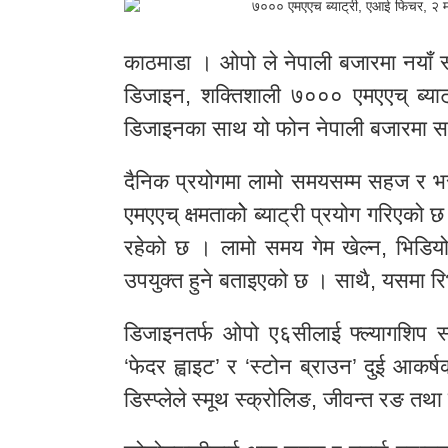
काठमाडा । ओपो ले नेपाली बजारमा नयाँ 
डिजाइन, शक्तिशाली ७००० एमएएच् ब्याट
डिजाइनका साथ यो फोन नेपाली बजारमा स
दैनिक प्रयोगमा लामो समयसम्म सहज र भरपर
एमएएच् क्षमताकोे ब्याट्री प्रयोग गरिएको 
रहेको छ । लामो समय गेम खेल्न, भिडियो ह
उपयुक्त हुने बताइएको छ । साथै, यसमा रिभ
डिजाइनतर्फ ओपो ए६सीलाई फ्ल्यागशिप स्
‘फेदर ह्वाइट’ र ‘स्टोन ब्राउन’ दुई आकर
डिस्प्लेले स्मूथ स्क्रोलिङ, जीवन्त रङ तथा