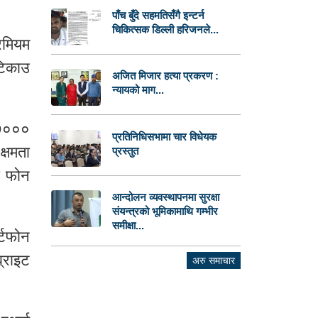
पाँच बुँदे सहमतिसँगै इन्टर्न
चिकित्सक डिल्ली हरिजनले...
िमियम
टिकाउ
अजित मिजार हत्या प्रकरण :
न्यायको माग...
ा ७०००
प्रतिनिधिसभामा चार विधेयक
क्षमता
प्रस्तुत
यो फोन
आन्दोलन व्यवस्थापनमा सुरक्षा
संयन्त्रको भूमिकामाथि गम्भीर
समीक्षा...
्टफोन
ब्राइट
अरु समाचार