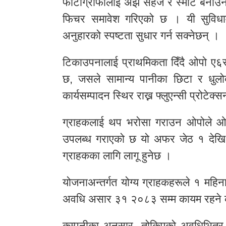
फोटोग्राफीलाई अझ सहज र स्मार्ट बना
फिचर समावेश गरिएको छ । यी सुविधामा
अनुहारको स्पष्टता सुधार गर्न सक्नेछन् ।
टिकाउपनालाई प्राथमिकता दिँदै ओपो ए६स
छ, जसले सामान्य पानीका छिटा र धुलो
कार्यसम्पादन स्थिर राख्न फ्लुएन्सी प्रोटे
ग्राहकलाई थप भरोसा गराउन ओपोले ओपो ए
उपलब्ध गराएको छ यो अफर जेठ १ देखि
ग्राहकका लागि लागू हुनेछ ।
योजनाअन्तर्गत योग्य ग्राहकहरूले १ महिनासम्
अवधि असार ३१ २०८३ सम्म कायम रहने 
कम्पनीका अनुसार, तोकिएको अवधिभित्र देख