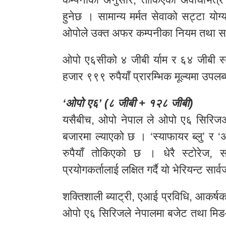
हुनेछ । सामान्य मर्मत सेवाको सट्टा योग
ओपोले उक्त अफर कम्पनीका नियम तथा सर्
ओपो ए६सीको ४ जीबी र्याम र ६४ जीबी स
हजार ९९९ रुपैयाँ प्रारम्भिक मूल्यमा उप
‘ओपो ए६’ (८ जीबी + १२८ जीबी)
यसैबीच, ओपो नेपाल ले ओपो ए६ सिरिजअन
बजारमा ल्याएको छ । ‘स्याफायर ब्लु’ र ‘
रुपैयाँ तोकिएको छ । धेरै स्टोरेज, 
प्रयोगकर्तालाई लक्षित गर्दै यो भेरियन्ट 
शक्तिशाली ब्याट्री, एआई प्रविधि, आकर्ष
ओपो ए६ सिरिजले नेपालमा बजेट तथा मिड–रे