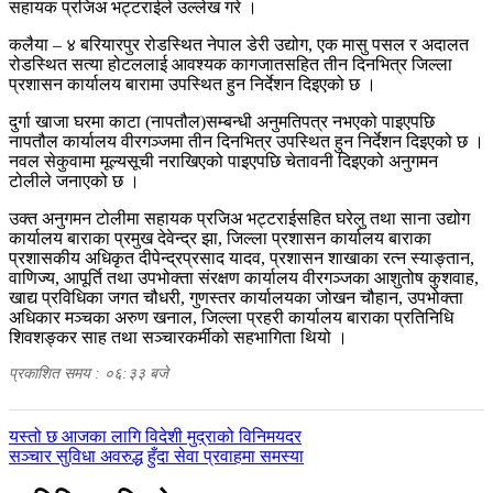
सहायक प्रजिअ भट्टराईले उल्लेख गरे ।
कलैया – ४ बरियारपुर रोडस्थित नेपाल डेरी उद्योग, एक मासु पसल र अदालत
रोडस्थित सत्या होटललाई आवश्यक कागजातसहित तीन दिनभित्र जिल्ला
प्रशासन कार्यालय बारामा उपस्थित हुन निर्देशन दिइएको छ ।
दुर्गा खाजा घरमा काटा (नापतौल)सम्बन्धी अनुमतिपत्र नभएको पाइएपछि
नापतौल कार्यालय वीरगञ्जमा तीन दिनभित्र उपस्थित हुन निर्देशन दिइएको छ ।
नवल सेकुवामा मूल्यसूची नराखिएको पाइएपछि चेतावनी दिइएको अनुगमन
टोलीले जनाएको छ ।
उक्त अनुगमन टोलीमा सहायक प्रजिअ भट्टराईसहित घरेलु तथा साना उद्योग
कार्यालय बाराका प्रमुख देवेन्द्र झा, जिल्ला प्रशासन कार्यालय बाराका
प्रशासकीय अधिकृत दीपेन्द्रप्रसाद यादव, प्रशासन शाखाका रत्न स्याङ्तान,
वाणिज्य, आपूर्ति तथा उपभोक्ता संरक्षण कार्यालय वीरगञ्जका आशुतोष कुशवाह,
खाद्य प्रविधिका जगत चौधरी, गुणस्तर कार्यालयका जोखन चौहान, उपभोक्ता
अधिकार मञ्चका अरुण खनाल, जिल्ला प्रहरी कार्यालय बाराका प्रतिनिधि
शिवशङ्कर साह तथा सञ्चारकर्मीको सहभागिता थियो ।
प्रकाशित समय : ०६:३३ बजे
पछिल्लाे
यस्तो छ आजका लागि विदेशी मुद्राको विनिमयदर
-
अघिल्लाे
सञ्चार सुविधा अवरुद्ध हुँदा सेवा प्रवाहमा समस्या
-