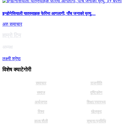
इन्डोनेसियाली यात्रुवाहक फेरिमा आगलागी, पाँच जनाको मृत्यु,...
अरु समाचार
हाम्राे टिम
अध्यक्ष
लक्ष्मी श्रेष्ठ
विशेष क्याटेगाेरी
समाचार
राजनीति
समाज
दृष्टिकोण
अर्थजगत
शिक्षा/स्वास्थ्य
विश्व
खेलकुद
कला/शैली
सूचना/प्रविधि