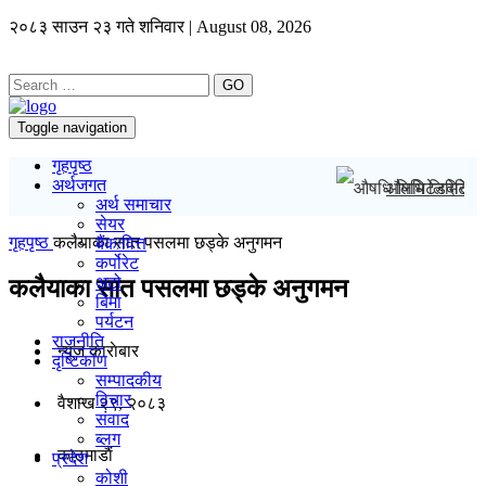
२०८३ साउन २३ गते शनिवार | August 08, 2026
GO
Toggle navigation
गृहपृष्ठ
अर्थजगत
औषधि लिमिटेडदेख
अर्थ समाचार
सेयर
गृहपृष्ठ
कलैयाका सात पसलमा छड्के अनुगमन
बैंक/वित्त
कर्पोरेट
अटो
कलैयाका सात पसलमा छड्के अनुगमन
बिमा
पर्यटन
राजनीति
न्यूज काराेबार
दृष्टिकोण
सम्पादकीय
विचार
वैशाख २९, २०८३
संवाद
ब्लग
काठमाडाैं
प्रदेश
कोशी