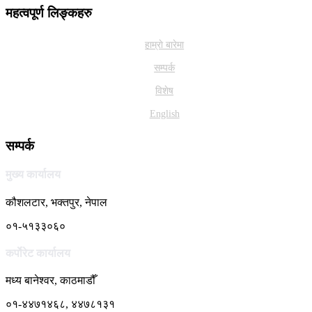
महत्वपूर्ण लिङ्कहरु
हाम्राे बारेमा
सम्पर्क
विशेष
English
सम्पर्क
मुख्य कार्यालय
कौशलटार, भक्तपुर, नेपाल
०१-५१३३०६०
कर्पाेरेट कार्यालय
मध्य बानेश्वर, काठमाडौँ
०१-४४७१४६८, ४४७८१३१