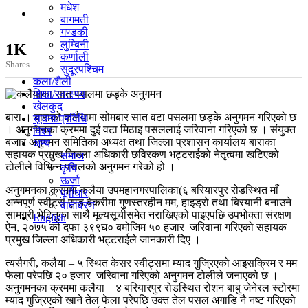
मधेश
बागमती
गण्डकी
लुम्बिनी
1K
कर्णाली
Shares
सुदूरपश्चिम
कला/शैली
शिक्षा/स्वास्थ्य
खेलकुद
बारा । बाराको कलैयामा सोमबार सात वटा पसलमा छड्के अनुगमन गरिएको छ
सूचना/प्रविधि
। अनुगमनका क्रममा दुई वटा मिठाइ पसललाई जरिवाना गरिएको छ । संयुक्त
विश्व
बजार अनुगमन समितिका अध्यक्ष तथा जिल्ला प्रशासन कार्यालय बाराका
अन्य
सहायक प्रमुख जिल्ला अधिकारी छविरकण भट्टराईको नेतृत्वमा खटिएको
समाज
टोलीले विभिन्न पसलको अनुगमन गरेको हो ।
कृषि
ऊर्जा
अनुगमनका क्रममा कलैया उपमहानगरपालिका(६ बरियारपुर रोडस्थित माँ
पूर्वाधार
अन्नपूर्ण स्वीट्स एण्ड बेकरीमा गुणस्तरहीन मम, हाइड्रो तथा बिरयानी बनाउने
वातावरण
सामग्री भेटिनुका साथै मूल्यसूचीसमेत नराखिएको पाइएपछि उपभोक्ता संरक्षण
English
ऐन, २०७५ को दफा ३९९घ० बमोजिम ५० हजार जरिवाना गरिएको सहायक
प्रमुख जिल्ला अधिकारी भट्टराईले जानकारी दिए ।
त्यसैगरी, कलैया – ५ स्थित केसर स्वीट्समा म्याद गुज्रिएको आइसक्रिम र मम
फेला परेपछि २० हजार जरिवाना गरिएको अनुगमन टोलीले जनाएको छ ।
अनुगमनका क्रममा कलैया – ४ बरियारपुर रोडस्थित रोशन बाबु जेनेरल स्टोरमा
म्याद गुज्रिएको खाने तेल फेला परेपछि उक्त तेल पसल अगाडि नै नष्ट गरिएको