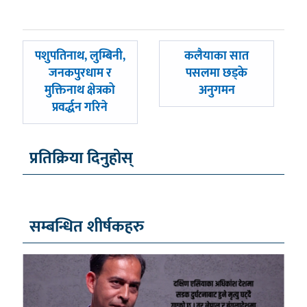
पछिल्लाे
अघिल्लाे
पशुपतिनाथ, लुम्बिनी,
कलैयाका सात
-
-
जनकपुरधाम र
पसलमा छड्के
मुक्तिनाथ क्षेत्रको
अनुगमन
प्रवर्द्धन गरिने
प्रतिक्रिया दिनुहोस्
सम्बन्धित शीर्षकहरु