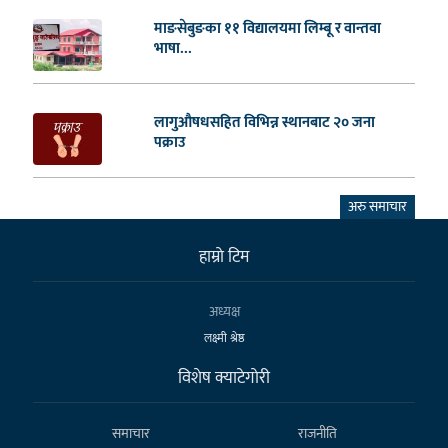
माङसेबुङका ११ विद्यालयमा लिम्बू र वान्तवा
भाषा...
लागुऔषधसहित विभिन्न स्थानबाट २० जना
पक्राउ
अरु समाचार
हाम्राे टिम
अध्यक्ष
लक्ष्मी श्रेष्ठ
विशेष क्याटेगाेरी
समाचार
राजनीति