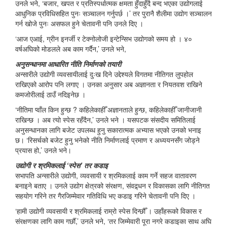
उनले भने, ‘बजार, खपत र प्रतिस्पर्धात्मक क्षमता हुँदाहुँदै बन्द भएका उद्योगलाई
आधुनिक प्रविधिसहित पुनः सञ्चालन गर्नुपर्छ ।’ तर पुरानै शैलीमा उद्योग सञ्चालन
गर्न खोजे पुनः असफल हुने चेतावनी पनि उनले दिए ।
‘आज एआई, ग्रीन इनर्जी र टेक्नोलोजी इन्टेन्सिभ उद्योगको समय हो । ४०
वर्षअघिको मोडलले अब काम गर्दैन,’ उनले भने,
अनुसन्धानमा आधारित नीति निर्माणको तयारी
अन्सारीले उद्योगी व्यवसायीलाई दुःख दिने उद्देश्यले विगतमा नीतिगत लुपहोल
राखिएको आरोप पनि लगाए । उनका अनुसार अब अज्ञानता र नियतवश राखिने
कमजोरीलाई ठाउँ नदिइनेछ ।
‘नीतिमा प्वाँल किन हुन्छ ? कहिलेकाहीँ अज्ञानताले हुन्छ, कहिलेकाहीँ जानीजानी
राखिन्छ । अब त्यो स्पेस रहँदैन,’ उनले भने । यसपटक संसदीय समितिलाई
अनुसन्धानका लागि बजेट उपलब्ध हुनु सकारात्मक अभ्यास भएको उनको भनाइ
छ। ‘रिसर्चको बजेट हुनु भनेको नीति निर्माणलाई प्रमाण र अध्ययनसँग जोड्ने
प्रयास हो,’ उनले भने।
उद्योगी र श्रमिकलाई ‘स्पेस’ तर कडाइ
सभापति अन्सारीले उद्योगी, व्यवसायी र श्रमिकलाई काम गर्ने सहज वातावरण
बनाइने बताए । उनले उद्योग क्षेत्रको संरक्षण, संवद्र्धन र विकासका लागि नीतिगत
सहयोग गरिने तर गैरजिम्मेवार गतिविधि भए कडाइ गरिने चेतावनी पनि दिए ।
‘हामी उद्योगी व्यवसायी र श्रमिकलाई राम्रो स्पेस दिन्छौँ । उहाँहरूको विकास र
संरक्षणका लागि काम गर्छौँ,’ उनले भने, ‘तर जिम्मेवारी पूरा नगरे कडाइका साथ अघि