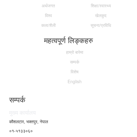
अर्थजगत
शिक्षा/स्वास्थ्य
विश्व
खेलकुद
कला/शैली
सूचना/प्रविधि
महत्वपूर्ण लिङ्कहरु
हाम्राे बारेमा
सम्पर्क
विशेष
English
सम्पर्क
मुख्य कार्यालय
कौशलटार, भक्तपुर, नेपाल
०१-५१३३०६०