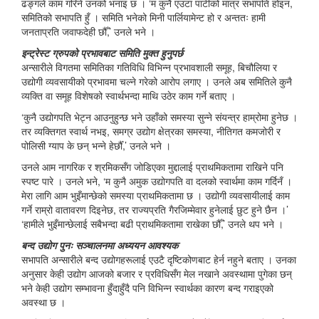
ढङ्गले काम गरिने उनको भनाइ छ । ‘म कुनै एउटा पार्टीको मात्र सभापति होइन,
समितिको सभापति हुँ । समिति भनेको मिनी पार्लियामेन्ट हो र अन्ततः हामी
जनताप्रति जवाफदेही छौँ,’ उनले भने ।
इन्ट्रेस्ट ग्रुपको प्रभावबाट समिति मुक्त हुनुपर्छ
अन्सारीले विगतमा समितिका गतिविधि विभिन्न प्रभावशाली समूह, बिचौलिया र
उद्योगी व्यवसायीको प्रभावमा चल्ने गरेको आरोप लगाए । उनले अब समितिले कुनै
व्यक्ति वा समूह विशेषको स्वार्थभन्दा माथि उठेर काम गर्ने बताए ।
‘कुनै उद्योगपति भेट्न आउनुहुन्छ भने उहाँको समस्या सुन्ने संयन्त्र हाम्रोमा हुनेछ ।
तर व्यक्तिगत स्वार्थ नभइ, समग्र उद्योग क्षेत्रका समस्या, नीतिगत कमजोरी र
पोलिसी ग्याप के छन् भन्ने हेर्छौँ,’ उनले भने ।
उनले आम नागरिक र श्रमिकसँग जोडिएका मुद्दालाई प्राथमिकतामा राखिने पनि
स्पष्ट पारे । उनले भने, ‘म कुनै अमुक उद्योगपति वा दलको स्वार्थमा काम गर्दिनँ ।
मेरा लागि आम भुइँमान्छेको समस्या प्राथमिकतामा छ । उद्योगी व्यवसायीलाई काम
गर्ने राम्रो वातावरण दिइनेछ, तर राज्यप्रति गैरजिम्मेवार हुनेलाई छुट हुने छैन ।’
‘हामीले भुइँमान्छेलाई सबैभन्दा बढी प्राथमिकतामा राखेका छौँ,’ उनले थप भने ।
बन्द उद्योग पुनः सञ्चालनमा अध्ययन आवश्यक
सभापति अन्सारीले बन्द उद्योगहरूलाई एउटै दृष्टिकोणबाट हेर्न नहुने बताए । उनका
अनुसार केही उद्योग आजको बजार र प्रविधिसँग मेल नखाने अवस्थामा पुगेका छन्
भने केही उद्योग सम्भावना हुँदाहुँदै पनि विभिन्न स्वार्थका कारण बन्द गराइएको
अवस्था छ ।