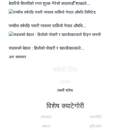
बेवारिसे बिरामीको रगत शुल्क नेरेसो काठमाडौँ शाखाले...
पच्चीस वर्षपछि यसरी नाफामा फर्कियो नेपाल औषधि...
सडकको बेहाल : हिलोको पोखरी र खाल्डैखाल्डाले...
अरु समाचार
हाम्राे टिम
अध्यक्ष
लक्ष्मी श्रेष्ठ
विशेष क्याटेगाेरी
समाचार
राजनीति
समाज
दृष्टिकोण