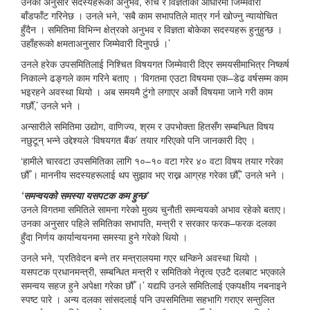
उनका अनुसार सदस्यहरूको अनुभव, रुचि र विज्ञताका आधारमा जिम्मेवारी
बाँडफाँट गरिनेछ । उनले भने, ‘सबै काम सभापतिले मात्र गर्न खोज्नु न्यायोचित
हुँदैन । समितिमा विभिन्न क्षेत्रको अनुभव र विज्ञता बोकेका सदस्यहरू हुनुहुन्छ ।
उहाँहरूको क्षमताअनुसार जिम्मेवारी दिनुपर्छ ।’
उनले हरेक उपसमितिलाई निश्चित विषयगत जिम्मेवारी दिएर समयसीमाभित्र निष्कर्ष
निकाल्ने ढङ्गले काम गरिने बताए । ‘विगतमा एउटा विषयमा एक–डेढ वर्षसम्म काम
भइरहने अवस्था थियो । अब समयमै टुंगो लगाएर अर्को विषयमा जाने गरी काम
गर्छौँ,’ उनले भने ।
अन्सारीले समितिमा उद्योग, वाणिज्य, श्रम र उपभोक्ता हितसँग सम्बन्धित विषय
नछुटून् भन्ने उद्देश्यले ‘विषयगत बैंक’ तयार गरिएको पनि जानकारी दिए ।
‘हामीले चारवटा उपसमितिका लागि १०–१० वटा गरेर ४० वटा विषय तयार गरेका
छौँ । माननीय सदस्यहरूलाई थप सुझाव भए राख्न आग्रह गरेका छौँ,’ उनले भने ।
‘समन्वयको समस्या यसपटक कम हुन्छ’
उनले विगतमा समितिले सामना गरेको मुख्य चुनौती समन्वयको अभाव रहेको बताए।
उनका अनुसार पहिले समितिका सभापति, मन्त्री र सरकार फरक–फरक दलका
हुँदा निर्णय कार्यान्वयनमा समस्या हुने गरेको थियो ।
उनले भने, ‘प्रतिवेदन बन्ने तर मन्त्रालयमा गएर थन्किने अवस्था थियो ।
यसपटक प्रधानमन्त्री, सम्बन्धित मन्त्री र समितिको नेतृत्व एउटै दलबाट भएकाले
समन्वय सहज हुने अपेक्षा गरेका छौँ ।’ यद्यपि उनले समितिलाई एकपक्षीय नबनाइने
स्पष्ट पारे । अन्य दलका सांसदलाई पनि उपसमितिमा सहभागि गराएर सन्तुलित