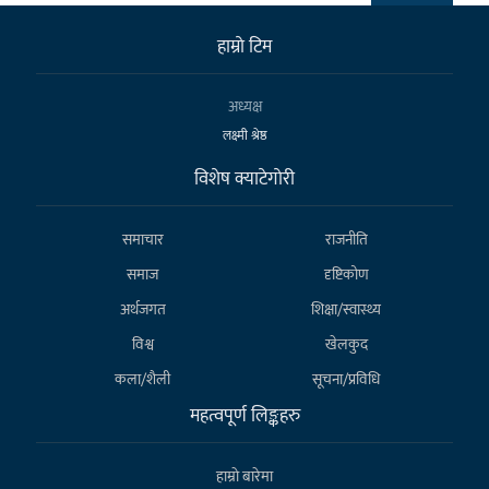
हाम्राे टिम
अध्यक्ष
लक्ष्मी श्रेष्ठ
विशेष क्याटेगाेरी
समाचार
राजनीति
समाज
दृष्टिकोण
अर्थजगत
शिक्षा/स्वास्थ्य
विश्व
खेलकुद
कला/शैली
सूचना/प्रविधि
महत्वपूर्ण लिङ्कहरु
हाम्राे बारेमा