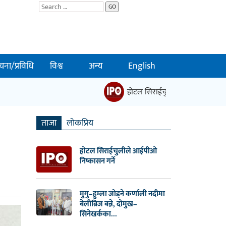
GO
चना/प्रविधि
विश्व
अन्य
English
होटल सिराईचुलीले आईपीओ निष्कासन ग
ताजा
लाेकप्रिय
होटल सिराईचुलीले आईपीओ
निष्कासन गर्ने
मुगु–हुम्ला जोड्ने कर्णाली नदीमा
बेलीब्रिज बन्ने, दोमुख–
सिनेखर्कका...