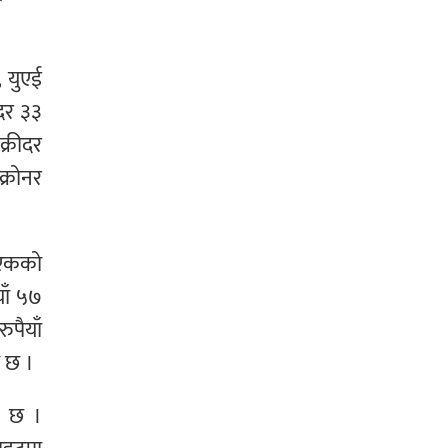
, युएई
ददर ३३
क्रीदर
क्रोनर
र एकको
याँ ५७
ुपैयाँ
ो छ ।
ो छ ।