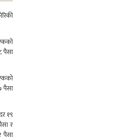
मेरिकी
ङ एकको
८ पैसा
र एकको
७ पैसा
ददर १९
पैसा र
१ पैसा