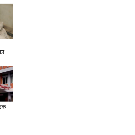
ाउ
ैठक