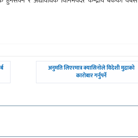
क हुनसक्ने र अद्यावधिक विनिमयदर केन्द्रीय बैंकको वेबस
अघिल्लाे
्ब
अनुमति लिएरमात्र क्यासिनोले विदेशी मुद्राको
-
कारोबार गर्नुपर्ने