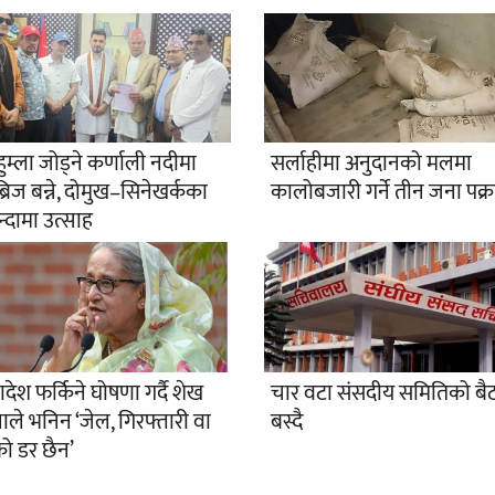
हुम्ला जोड्ने कर्णाली नदीमा
सर्लाहीमा अनुदानको मलमा
्रिज बन्ने, दोमुख–सिनेखर्कका
कालोबजारी गर्ने तीन जना पक्र
्दामा उत्साह
देश फर्किने घोषणा गर्दै शेख
चार वटा संसदीय समितिको ब
ाले भनिन ‘जेल, गिरफ्तारी वा
बस्दै
ुको डर छैन’