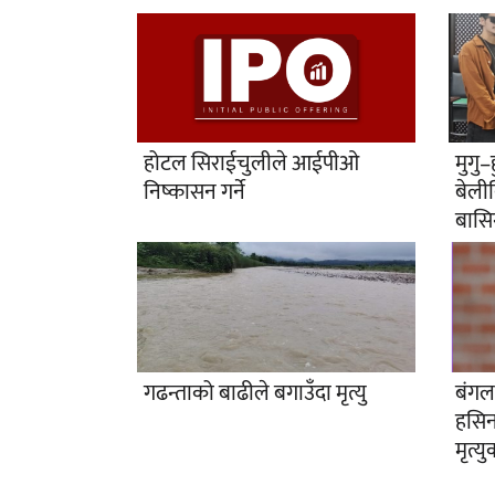
होटल सिराईचुलीले आईपीओ
मुगु–
निष्कासन गर्ने
बेलीब
बासिन
गढन्ताको बाढीले बगाउँदा मृत्यु
बंगला
हसिन
मृत्य