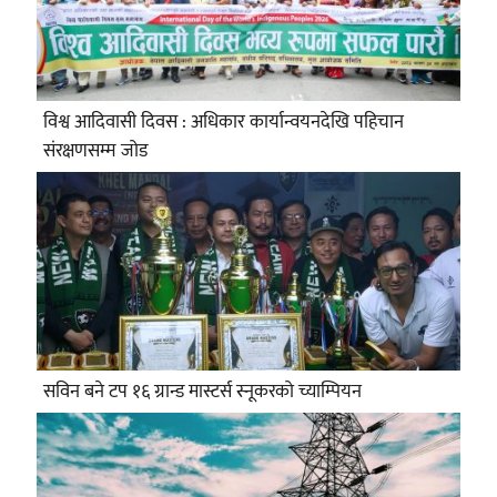
विश्व आदिवासी दिवस : अधिकार कार्यान्वयनदेखि पहिचान
संरक्षणसम्म जोड
सविन बने टप १६ ग्रान्ड मास्टर्स स्नूकरको च्याम्पियन