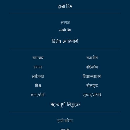
हाम्राे टिम
अध्यक्ष
लक्ष्मी श्रेष्ठ
विशेष क्याटेगाेरी
समाचार
राजनीति
समाज
दृष्टिकोण
अर्थजगत
शिक्षा/स्वास्थ्य
विश्व
खेलकुद
कला/शैली
सूचना/प्रविधि
महत्वपूर्ण लिङ्कहरु
हाम्राे बारेमा