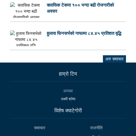
क्लासिक टेकमा १०० भन्दा बढी रोजगारीको
अवसर
हुलास फिनसर्भको नाफामा ८४.४५ प्रतिशत वृद्धि
अरु समाचार
हाम्राे टिम
अध्यक्ष
लक्ष्मी श्रेष्ठ
विशेष क्याटेगाेरी
समाचार
राजनीति