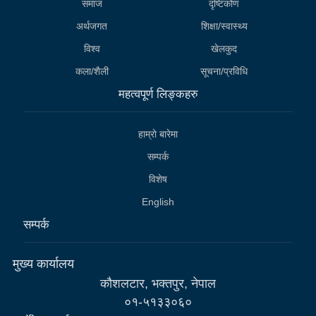
समाज
दृष्टिकोण
अर्थजगत
शिक्षा/स्वास्थ्य
विश्व
खेलकुद
कला/शैली
सूचना/प्रविधि
महत्वपूर्ण लिङ्कहरु
हाम्राे बारेमा
सम्पर्क
विशेष
English
सम्पर्क
मुख्य कार्यालय
कौशलटार, भक्तपुर, नेपाल
०१-५१३३०६०