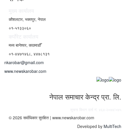
मुख्य कार्यालय
कौशलटार, भक्तपुर, नेपाल
०१-५१३३०६०
कर्पाेरेट कार्यालय
मध्य बानेश्वर, काठमाडौँ
०१-४४७१४६८, ४४७८१३१
nkarobar@gmail.com
www.newskarobar.com
नेपाल समाचार केन्द्र प्रा. लि.
सूचना बिभाग दर्ता नं. ४६४-२०७४/०७५
© 2026 सर्वाधिकार सुरक्षित | www.newskarobar.com
Developed by
MultiTech