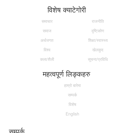
विशेष क्याटेगाेरी
समाचार
राजनीति
समाज
दृष्टिकोण
अर्थजगत
शिक्षा/स्वास्थ्य
विश्व
खेलकुद
कला/शैली
सूचना/प्रविधि
महत्वपूर्ण लिङ्कहरु
हाम्राे बारेमा
सम्पर्क
विशेष
English
सम्पर्क