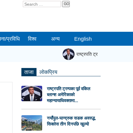
GO
चना/प्रविधि
विश्व
अन्य
English
राष्ट्रपति ट्रम्पका पूर्व वकिल ब्ल
ताजा
लाेकप्रिय
राष्ट्रपति ट्रम्पका पूर्व वकिल
ब्लान्श अमेरिकाको
महान्यायाधिवक्तामा...
नयाँपुल-घान्द्रुक सडक अवरुद्ध,
सिक्लेस तीन दिनपछि खुल्यो