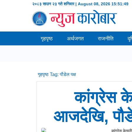
२०८३ साउन २३ गते शनिवार | August 08, 2026
15:51:49
गृहपृष्ठ
अर्थजगत
राजनीति
दृ
गृहपृष्ठ
Tag:
पौडेल पक्ष
कांग्रेस क
आजदेखि, पौडे