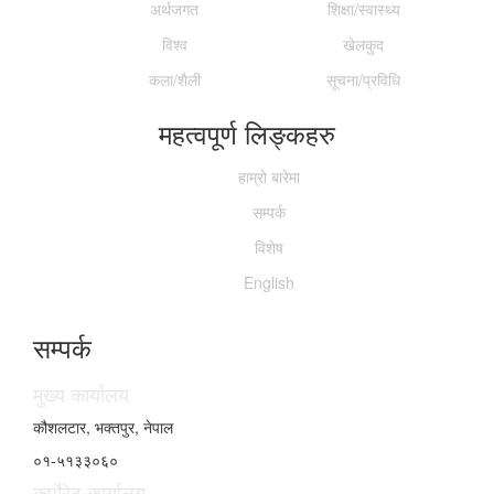
अर्थजगत
शिक्षा/स्वास्थ्य
विश्व
खेलकुद
कला/शैली
सूचना/प्रविधि
महत्वपूर्ण लिङ्कहरु
हाम्राे बारेमा
सम्पर्क
विशेष
English
सम्पर्क
मुख्य कार्यालय
कौशलटार, भक्तपुर, नेपाल
०१-५१३३०६०
कर्पाेरेट कार्यालय