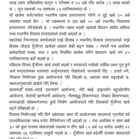
लाख लक्ष्य राखिएकोमा फागुन १ गतेसम्म रु २५ अर्ब पाँच करोड ८२ लाख भएको
छ । जुन लक्ष्यको १७ दशमलव ८६ प्रतिशतमात्र हो ।
यो खर्चमा बजेटमार्फत स्थानीय तहमा हस्तान्तरण गरिने रु दुई खर्ब २५ अर्ब
समावेश भएको छैन । यो रकममध्ये रु एक खर्ब ५० अर्ब स्थानीय निकायमा
हस्तान्तरण गरिसकेको छ । स्थानीय तहमा भएको खर्चको विवरण संघीय मामिला
तथा स्थानीय विकास मन्त्रालयले राख्दै आएको छ ।
महालेखा नियन्त्रक कार्यालयले राख्ने हिसाब र स्थानीय विकास मन्त्रालयले राख्ने
हिसाब जोड्दा पूँजीगत खर्चको आकार केही बढ्न सक्छ । त्यस्तै यस अवधिमा
कर्मचारीको तलब, भत्ता र अन्य नियमित कार्यमा गरिने साधारण खर्च भने ४५
प्रतिशतभन्दा बढी भएको छ ।
पछिल्ला दिनमा पूँजीगत खर्च राम्रो भएको र सरकारले राखेको वार्षिक लक्ष्य पूरा हुने
अर्थ मन्त्रालयका प्रवक्ता अर्जुनप्रसाद पोखरेलले जानकारी दिए । उनले भने,
‘विकास निर्माणका ठूला आयोजनाले गति लिएको छ, धमाधम काम भइरहेको छ,
लक्ष्यअनुसारको खर्चले गति लिन्छ ।’
काठमाडौँ मधेश–तराई द्रुतमार्ग आयोजना, भेरी बबई डाइभर्सन बहुउद्देश्यीय
आयोजना, मेलम्ची खानेपानी आयोजना, गौतमबुद्ध विमानस्थल, पोखरा विमानस्थल,
मध्यपहाडी लोकमार्गजस्ता ठूलो निर्माण आयोजनाले गति लिएकाले पूँजीगत खर्च
बढ्ने देखिएको हो ।
विकास निर्माणलाई गति दिने उद्देश्यका साथ यी आयोजनामा सरकारले प्रत्येक वर्ष
प्राथमिकताका साथ बजेट विनियोजन गर्दै आएको छ । यस अवधिमा रु सात खर्ब
३० को कूल राजश्व संकलनको लक्ष्यमा रु तीन खर्ब ८५ अर्ब १७ करोड अर्थात् ५२
दशमलव ७६ प्रतिशत असुली भएको छ । पूँजीगत खर्च बढेसँगै राजश्व संकलनले