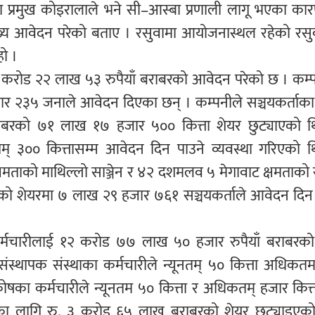
 प्रमुख कोइरालाले भने सी–आस्बा प्रणाली लागू भएका कारण
ेख्य आवेदन परेको बताए । रसुवामा आयोजनास्थल रहेको रसु
हो ।
 १७ करोड २२ लाख ५३ रुपैयाँ बराबरको आवेदन परेको छ । कम
हजार २३५ जनाले आवेदन दिएका छन् । कम्पनीले सञ्चयकर्ताक
बरको ७१ लाख १७ हजार ५०० कित्ता शेयर छुट्याएको थ
तम् ३०० कित्तासम्म आवेदन दिन पाउने व्यवस्था गरिएको थ
मताको माथिल्लो साञ्जेन र ४२ दशमलव ५ मेगावाट क्षमताको स
ीको शेयरमा ७ लाख २९ हजार ७६१ सञ्चयकर्ताले आवेदन दिन 
कर्मचारीलाई १२ करोड ७७ लाख ५० हजार रुपैयाँ बराबरको
 । संस्थापक संस्थाका कर्मचारीले न्यूनतम् ५० कित्ता अधिक
कोषका कर्मचारीले न्यूनतम ५० कित्ता र अधिकतम् हजार कित्
का लागि रु. ३ करोड ६५ लाख बराबरको शेयर छुट्याइएक