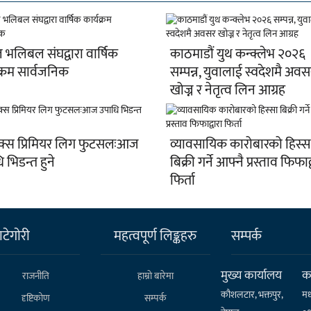
 भलिबल संघद्वारा वार्षिक
काठमाडौं युथ कन्क्लेभ २०२६
क्रम सार्वजनिक
सम्पन्न, युवालाई स्वदेशमै अवस
खोज्न र नेतृत्व लिन आग्रह
क्स प्रिमियर लिग फुटसलःआज
व्यावसायिक कारोबारको हिस्स
 भिडन्त हुने
बिक्री गर्ने आफ्नै प्रस्ताव फिफाद
फिर्ता
टेगाेरी
महत्वपूर्ण लिङ्कहरु
सम्पर्क
मुख्य कार्यालय
कर
राजनीति
हाम्राे बारेमा
कौशलटार, भक्तपुर,
मध
दृष्टिकोण
सम्पर्क