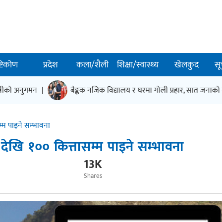
ष्टिकोण
प्रदेश
कला/शैली
शिक्षा/स्वास्थ्य
खेलकुद
सू
ीको अनुगमन
बैङ्कक नजिक विद्यालय र घरमा गोली प्रहार, सात जनाको मृत्य
|
म्म पाइने सम्भावना
देखि १०० कित्तासम्म पाइने सम्भावना
13K
Shares