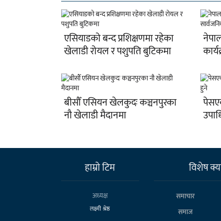
एसियाडको बन्द प्रशिक्षणमा रहेका
नेपाल
खेलाडी रोयल र पशुपति बुटिकमा
कार्य
बीसौँ एसियन खेलकुदः कञ्चनपुरका
पेसए
नौ खेलाडी मैदानमा
उपाधि
हाम्राे टिम
विशेष क्या
अध्यक्ष
समाचार
लक्ष्मी श्रेष्ठ
समाज