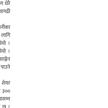
 धेरै
वागढी
्पनीका
ा लागि
ियो ।
ियो ।
ाञ्जेन
पाउने
 शेयर
तम ३००
तासम्म
ो छ ।