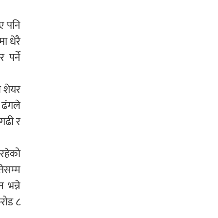
ए पनि
ा धेरै
 पर्ने
े शेयर
 ढंगले
ागढी र
 रहेको
ेसम्म
भन्ने
करोड ८