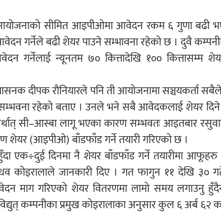
ुत् आयोजनाको सीमित आइपीओमा आवेदन रकम ६ गुणा बढी भ
ेदन गर्नेले बढी शेयर पाउने सम्भावना रहेको छ । दुवै कम्पनीम
ेदन गर्नेलाई न्यूनतम ७० कित्तादेखि १०० कित्तासम्म शेयर
्रशासनक दीपक रौनियारले पनि ती आयोजनामा सञ्चयकर्ता सबैल
े सम्भवना रहेको बताए । उनले भने सबै आवेदकलाई शेयर दिने
ी अर्थात् सी–आस्बा लागू भएका कारण सम्भवतः आइतबार रसुव
रण शेयर (आइपीओ) बाँडफाँड गर्ने तयारी गरिएको छ ।
ँदा एक÷दुई दिनमा नै शेयर बाँडफाँड गर्ने तयारीमा आफूहरु
 माधव कोइरालाले जानकारी दिए । गत फागुन ११ देखि ३० गत
आवेदन माग गरिएको शेयर वितरणमा लामो समय लगाउनु हुँदैन 
िद्युत् कम्पनीका प्रमुख कोइरालाका अनुसार कुल ६ अर्ब ६२ 