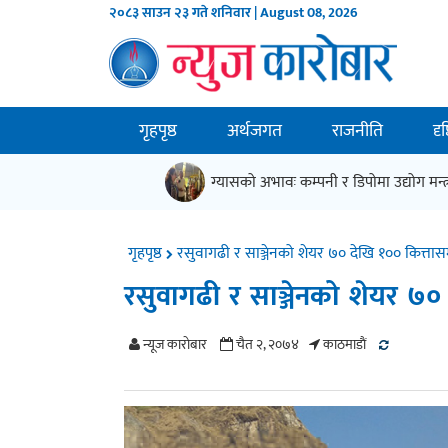
२०८३ साउन २३ गते शनिवार | August 08, 2026
गृहपृष्ठ
अर्थजगत
राजनीति
दृ
ग्यासको अभावः कम्पनी र डिपोमा उद्योग मन्त्र
गृहपृष्ठ
रसुवागढी र साञ्जेनको शेयर ७० देखि १०० कित्तास
रसुवागढी र साञ्जेनको शेयर ७० 
न्यूज काराेबार
चैत २, २०७४
काठमाडाैं