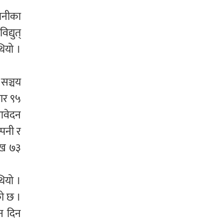
्पनीका
्युत्
ियो ।
 सञ्चय
ार ९५
 आवेदन
्पनी र
ाख ७३
ियो ।
को छ ।
न दिन