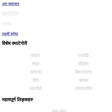
अरु समाचार
हाम्राे टिम
अध्यक्ष
लक्ष्मी श्रेष्ठ
विशेष क्याटेगाेरी
समाचार
राजनीति
समाज
दृष्टिकोण
अर्थजगत
शिक्षा/स्वास्थ्य
विश्व
खेलकुद
कला/शैली
सूचना/प्रविधि
महत्वपूर्ण लिङ्कहरु
हाम्राे बारेमा