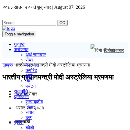
२०८३ साउन २२ गते शुक्रवार | August 07, 2026
GO
Toggle navigation
गृहपृष्ठ
अर्थजगत
दिगो रोजगार प्र
अर्थ समाचार
सेयर
गृहपृष्ठ
भारतीय प्रधानमन्त्री मोदी अस्ट्रेलिया भ्रमणमा
बैंक/वित्त
कर्पोरेट
अटो
भारतीय प्रधानमन्त्री मोदी अस्ट्रेलिया भ्रमणमा
बिमा
पर्यटन
राजनीति
न्यूज काराेबार
दृष्टिकोण
सम्पादकीय
विचार
असार २४, २०८३
संवाद
ब्लग
काठमाडाैं
प्रदेश
कोशी