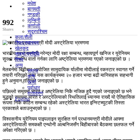
मधेश
बागमती
गण्डकी
लुम्बिनी
992
कर्णाली
Shares
सुदूरपश्चिम
कला/शैली
शिक्षा/स्वास्थ्य
खेलकुद
भारतीय प्रधानमन्त्री नरेन्द्र मोदी रक्षा सम्बन्ध, महत्वपूर्ण खनिज र युरेनियम
सूचना/प्रविधि
सुरक्षा सम्बन्धि वार्ता गर्नका लागि अष्ट्रेलिया भ्रमणमा गएको जनाइएको छ ।
विश्व
अन्य
मेलबर्नमा बिहीबार आयोजित सामुदायिक र्यालीमा मोदीलाई रकस्टार स्वागत गर्ने
समाज
तयारी गरिएको तथा यस कार्यक्रममा २० हजार भन्दा बढी मानिसहरू सहभागी
कृषि
हुने अनुमान गरिएको जनाइएको छ ।
ऊर्जा
पूर्वाधार
पछिल्लो समयमा भारत र अष्ट्रेलिया निकै नजिक हुदै गएको जनाइएको छ भने
वातावरण
युद्धको समयमा भारत र अस्ट्रेलियाको स्थितिलाई ध्यानमा राख्दै यो ऐतिहासिक
English
रूपमा निकै कठिन सम्बन्ध रहेको अस्ट्रेलिया भारत इन्स्टिच्युटकी तिस्ता
प्रकाशले बताउनुभएको छ ।
विश्वसनीय युरेनियम पाइपलाइन सुरक्षित गर्न प्रधानमन्त्री मोदीले आफ्ना
अस्ट्रेलियाली समकक्षी एन्थोनी अल्बनिजसँग बिहीबारको बैठकमा छलफल गर्ने
अपेक्षा गरिएको छ ।