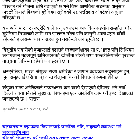
उच्च जनसङ्ख्या भएको देश भारतले आफ्नो आणविक उर्जा क्षमता तीव्र रूपमा
विस्तार गर्ने योजना अघि बढाएको छ भने विश्व आणविक सङ्घका अनुसार
अस्ट्रेलियाले विश्वको युरेनियम स्रोतको २८ प्रतिशत ओगटेको अनुमान
गरिएको छ ।
यस अघि भारत र अष्ट्रेलियाले सन् २०१५ मा आणविक सहयोग सम्झौता गरेर
युरेनियम निर्यातको लागि मार्ग प्रशस्त गरेता पनि कानुनी अवरोधहरू बाँकी
रहेकाले हालसम्म व्यापार सहज हुन नसकेको जनाइएको छ ।
विद्युतीय सवारीको बजारलाई बढाउने महत्वाकांक्षाका साथ, भारत पनि लिथियम
लगायतका महत्वपूर्ण खनिजहरूको खोजीमा रहेको तथा अस्ट्रेलियासँग प्रशस्त
मात्रामा लिथियम रहेको जनाइएको छ ।
अस्ट्रेलिया, भारत, संयुक्त राज्य अमेरिका र जापान क्वाडका सदस्यहरू हुन्,
जुन समूहलाई एसिया–प्रशान्त क्षेत्रमा चिनको विपक्षको रूपमा हेरिन्छ ।
संयुक्त राज्य अमेरिकाले गठबन्धनमा कम चासो देखाएको देखिन्छ, भने नयाँ
दिल्ली र क्यानबेराले सुरक्षाका विषयहमा एक–अर्कासँग काम गर्ने इच्छा देखाएको
जनाइएको छ । रासस
प्रकाशित समय : १४:०६ बजे
पछिल्लाे
चट्याङबाट बझाङका किसानलाई लाखौंको क्षति, राहतको व्यवस्था गर्न
-
सरकारसँग माग
अघिल्लाे
चीनको क्षेप्यास्त्र परीक्षणविरुद्ध प्रशान्त राष्ट्र एकजुट