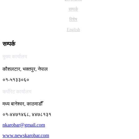
सम्पर्क
विशेष
English
सम्पर्क
मुख्य कार्यालय
कौशलटार, भक्तपुर, नेपाल
०१-५१३३०६०
कर्पाेरेट कार्यालय
मध्य बानेश्वर, काठमाडौँ
०१-४४७१४६८, ४४७८१३१
nkarobar@gmail.com
www.newskarobar.com