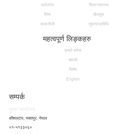
अर्थजगत
शिक्षा/स्वास्थ्य
विश्व
खेलकुद
कला/शैली
सूचना/प्रविधि
महत्वपूर्ण लिङ्कहरु
हाम्राे बारेमा
सम्पर्क
विशेष
English
सम्पर्क
मुख्य कार्यालय
कौशलटार, भक्तपुर, नेपाल
०१-५१३३०६०