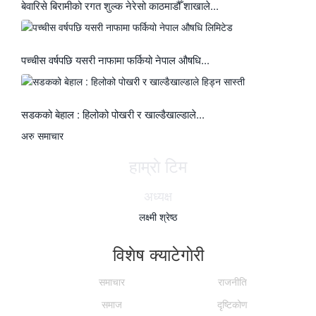
बेवारिसे बिरामीको रगत शुल्क नेरेसो काठमाडौँ शाखाले...
पच्चीस वर्षपछि यसरी नाफामा फर्कियो नेपाल औषधि...
सडकको बेहाल : हिलोको पोखरी र खाल्डैखाल्डाले...
अरु समाचार
हाम्राे टिम
अध्यक्ष
लक्ष्मी श्रेष्ठ
विशेष क्याटेगाेरी
समाचार
राजनीति
समाज
दृष्टिकोण