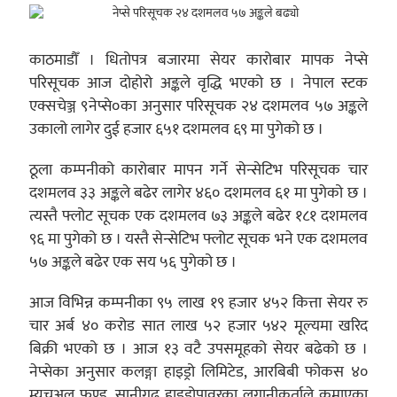
काठमाडौँ । धितोपत्र बजारमा सेयर कारोबार मापक नेप्से
परिसूचक आज दोहोरो अङ्कले वृद्धि भएको छ । नेपाल स्टक
एक्सचेञ्ज ९नेप्से०का अनुसार परिसूचक २४ दशमलव ५७ अङ्कले
उकालो लागेर दुई हजार ६५१ दशमलव ६९ मा पुगेको छ ।
ठूला कम्पनीको कारोबार मापन गर्ने सेन्सेटिभ परिसूचक चार
दशमलव ३३ अङ्कले बढेर लागेर ४६० दशमलव ६१ मा पुगेको छ ।
त्यस्तै फ्लोट सूचक एक दशमलव ७३ अङ्कले बढेर १८१ दशमलव
९६ मा पुगेको छ । यस्तै सेन्सेटिभ फ्लोट सूचक भने एक दशमलव
५७ अङ्कले बढेर एक सय ५६ पुगेको छ ।
आज विभिन्न कम्पनीका ९५ लाख १९ हजार ४५२ कित्ता सेयर रु
चार अर्ब ४० करोड सात लाख ५२ हजार ५४२ मूल्यमा खरिद
बिक्री भएको छ । आज १३ वटै उपसमूहको सेयर बढेको छ ।
नेप्सेका अनुसार कलङ्गा हाइड्रो लिमिटेड, आरबिबी फोकस ४०
म्युचुअल फण्ड, सानीगढ हाइड्रोपावरका लगानीकर्ताले कमाएका