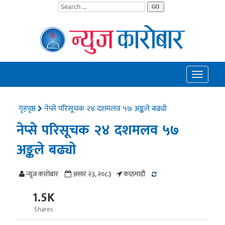
GO
Toggle
navigatio
गृहपृष्ठ
नेप्से परिसूचक २४ दशमलव ५७ अङ्कले बढ्यो
नेप्से परिसूचक २४ दशमलव ५७
अङ्कले बढ्यो
न्यूज काराेबार
असार २३, २०८३
काठमाडाैं
1.5K
Shares