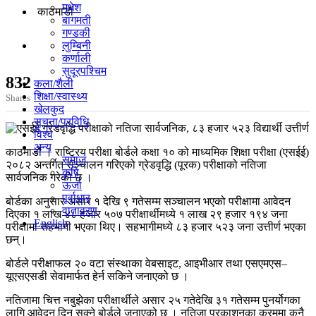
मधेश
काठमाडाैं
बागमती
गण्डकी
लुम्बिनी
कर्णाली
सुदूरपश्चिम
832
कला/शैली
शिक्षा/स्वास्थ्य
Shares
खेलकुद
सूचना/प्रविधि
विश्व
अन्य
काठमाडौं । राष्ट्रिय परीक्षा बोर्डले कक्षा १० को माध्यमिक शिक्षा परीक्षा (एसईई)
समाज
२०८२ अन्तर्गत सञ्चालन गरिएको ग्रेडवृद्धि (पूरक) परीक्षाको नतिजा
कृषि
सार्वजनिक गरेको छ ।
ऊर्जा
पूर्वाधार
बोर्डका अनुसार असार १ देखि ९ गतेसम्म सञ्चालन भएको परीक्षामा आवेदन
वातावरण
दिएका १ लाख ४८ हजार ५०७ परीक्षार्थीमध्ये १ लाख २९ हजार १९४ जना
English
परीक्षामा सहभागी भएका थिए। सहभागीमध्ये ८३ हजार ५२३ जना उत्तीर्ण भएका
छन्।
बोर्डले परीक्षाफल २० वटा संस्थाका वेबसाइट, आइभीआर तथा एसएमएस–
यूएसएसडी सेवामार्फत हेर्न सकिने जनाएको छ ।
नतिजामा चित्त नबुझेका परीक्षार्थीले असार २५ गतेदेखि ३१ गतेसम्म पुनर्योगका
लागि आवेदन दिन सक्ने बोर्डले जनाएको छ । नतिजा प्रकाशनका क्रममा कुनै