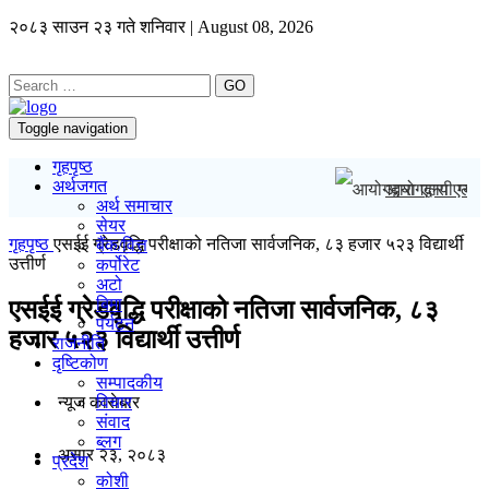
२०८३ साउन २३ गते शनिवार | August 08, 2026
GO
Toggle navigation
गृहपृष्ठ
अर्थजगत
आयोगद्वारा एलपी 
अर्थ समाचार
सेयर
गृहपृष्ठ
एसईई ग्रेडवृद्धि परीक्षाको नतिजा सार्वजनिक, ८३ हजार ५२३ विद्यार्थी
बैंक/वित्त
उत्तीर्ण
कर्पोरेट
अटो
बिमा
एसईई ग्रेडवृद्धि परीक्षाको नतिजा सार्वजनिक, ८३
पर्यटन
हजार ५२३ विद्यार्थी उत्तीर्ण
राजनीति
दृष्टिकोण
सम्पादकीय
न्यूज काराेबार
विचार
संवाद
ब्लग
असार २३, २०८३
प्रदेश
कोशी