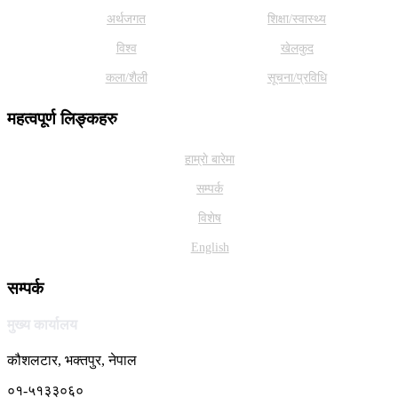
अर्थजगत
शिक्षा/स्वास्थ्य
विश्व
खेलकुद
कला/शैली
सूचना/प्रविधि
महत्वपूर्ण लिङ्कहरु
हाम्राे बारेमा
सम्पर्क
विशेष
English
सम्पर्क
मुख्य कार्यालय
कौशलटार, भक्तपुर, नेपाल
०१-५१३३०६०