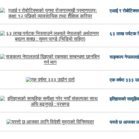
एआई र रोबोटिक्सको
६३ लाख पर्यटक भित्
सङ्कल्प नेपाललाई
एक वर्षमा ३३३ उद्य
इतिहासको सामूहिक 
यस्तो छ आजका लाग