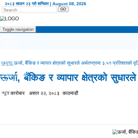
२०८३ साउन २३ गते शनिवार | August 08, 2026
GO
Toggle navigation
गृहपृष्ठ
अर्थजगत
राजनीति
दृष्टिकोण
प्रदेश
गृहपृष्ठ
ऊर्जा, बैंकिङ र व्यापार क्षेत्रको सुधारले अर्थतन्त्रमा ३.५१ प्रतिशतको वृद्
कला/शैली
शिक्षा/स्वास्थ्य
ऊर्जा, बैंकिङ र व्यापार क्षेत्रको सुधारल
खेलकुद
सूचना/प्रविधि
न्यूज काराेबार
असार २२, २०८३
काठमाडाैं
विश्व
अन्य
English