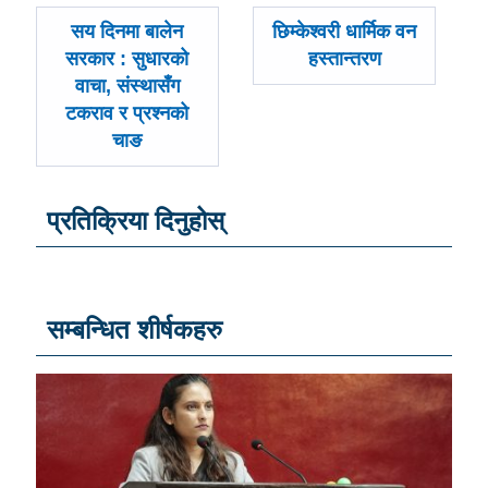
पछिल्लाे
अघिल्लाे
सय दिनमा बालेन
छिम्केश्वरी धार्मिक वन
-
-
सरकार : सुधारको
हस्तान्तरण
वाचा, संस्थासँग
टकराव र प्रश्नको
चाङ
प्रतिक्रिया दिनुहोस्
सम्बन्धित शीर्षकहरु