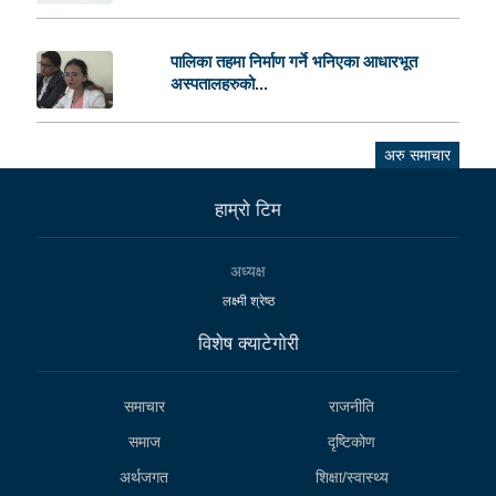
पालिका तहमा निर्माण गर्ने भनिएका आधारभूत
अस्पतालहरुको...
अरु समाचार
हाम्राे टिम
अध्यक्ष
लक्ष्मी श्रेष्ठ
विशेष क्याटेगाेरी
समाचार
राजनीति
समाज
दृष्टिकोण
अर्थजगत
शिक्षा/स्वास्थ्य