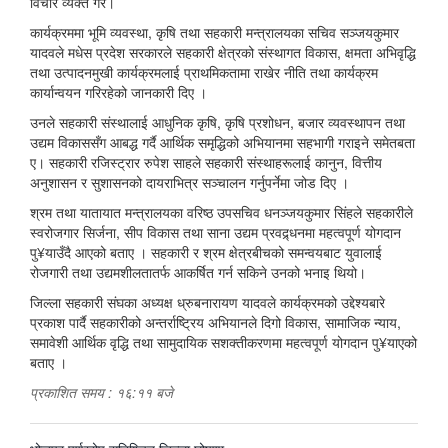
विचार व्यक्त गरे।
कार्यक्रममा भूमि व्यवस्था, कृषि तथा सहकारी मन्त्रालयका सचिव सञ्जयकुमार
यादवले मधेस प्रदेश सरकारले सहकारी क्षेत्रको संस्थागत विकास, क्षमता अभिवृद्धि
तथा उत्पादनमुखी कार्यक्रमलाई प्राथमिकतामा राखेर नीति तथा कार्यक्रम
कार्यान्वयन गरिरहेको जानकारी दिए ।
उनले सहकारी संस्थालाई आधुनिक कृषि, कृषि प्रशोधन, बजार व्यवस्थापन तथा
उद्यम विकाससँग आबद्ध गर्दै आर्थिक समृद्धिको अभियानमा सहभागी गराइने समेतबता
ए। सहकारी रजिस्ट्रार रुपेश साहले सहकारी संस्थाहरूलाई कानुन, वित्तीय
अनुशासन र सुशासनको दायराभित्र सञ्चालन गर्नुपर्नेमा जोड दिए ।
श्रम तथा यातायात मन्त्रालयका वरिष्ठ उपसचिव धनञ्जयकुमार सिंहले सहकारीले
स्वरोजगार सिर्जना, सीप विकास तथा साना उद्यम प्रवद्र्धनमा महत्वपूर्ण योगदान
पु¥याउँदै आएको बताए । सहकारी र श्रम क्षेत्रबीचको समन्वयबाट युवालाई
रोजगारी तथा उद्यमशीलतातर्फ आकर्षित गर्न सकिने उनको भनाइ थियो।
जिल्ला सहकारी संघका अध्यक्ष ध्रुबनारायण यादवले कार्यक्रमको उद्देश्यबारे
प्रकाश पार्दै सहकारीको अन्तर्राष्ट्रिय अभियानले दिगो विकास, सामाजिक न्याय,
समावेशी आर्थिक वृद्धि तथा सामुदायिक सशक्तीकरणमा महत्वपूर्ण योगदान पु¥याएको
बताए ।
प्रकाशित समय : १६:११ बजे