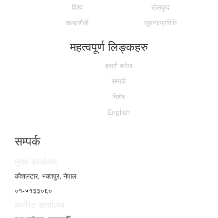
विश्व
खेलकुद
कला/शैली
सूचना/प्रविधि
महत्वपूर्ण लिङ्कहरु
हाम्राे बारेमा
सम्पर्क
विशेष
English
सम्पर्क
मुख्य कार्यालय
कौशलटार, भक्तपुर, नेपाल
०१-५१३३०६०
कर्पाेरेट कार्यालय