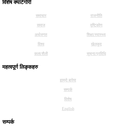
विशेष क्याटेगाेरी
समाचार
राजनीति
समाज
दृष्टिकोण
अर्थजगत
शिक्षा/स्वास्थ्य
विश्व
खेलकुद
कला/शैली
सूचना/प्रविधि
महत्वपूर्ण लिङ्कहरु
हाम्राे बारेमा
सम्पर्क
विशेष
English
सम्पर्क