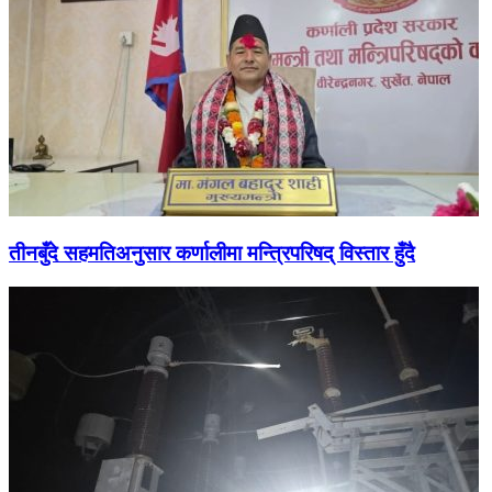
तीनबुँदे सहमतिअनुसार कर्णालीमा मन्त्रिपरिषद् विस्तार हुँदै