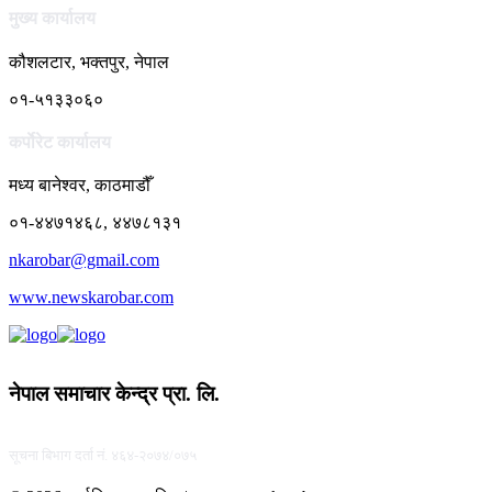
मुख्य कार्यालय
कौशलटार, भक्तपुर, नेपाल
०१-५१३३०६०
कर्पाेरेट कार्यालय
मध्य बानेश्वर, काठमाडौँ
०१-४४७१४६८, ४४७८१३१
nkarobar@gmail.com
www.newskarobar.com
नेपाल समाचार केन्द्र प्रा. लि.
सूचना बिभाग दर्ता नं. ४६४-२०७४/०७५