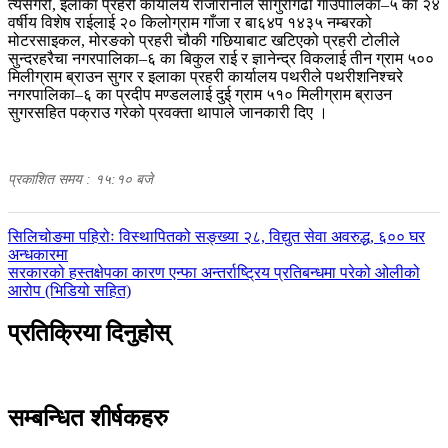
त्यसैगरी, इलाका प्रहरी कार्यालय राजारानीले साँगुरीगढी गाउँपालिका–५ का २४
वर्षीय विशेष राईलाई २० किलोग्राम गाँजा र बा६४प १४३५ नम्बरको
मोटरसाइकल, मोरङको प्रहरी चौकी गछियाबाट खटिएको प्रहरी टोलीले
सुन्दरहरैचा नगरपालिका–६ का बिकुल राई र ज्ञानेन्द्र विकलाई तीन ग्राम ५००
मिलीग्राम ब्राउन सुगर र इलाका प्रहरी कार्यालय पथरीले पथरीशनिश्चरे
नगरपालिका–६ का प्रदीप मण्डललाई दुई ग्राम ५१० मिलीग्राम ब्राउन
सुगरसहित पक्राउ गरेको प्रवक्ता थापाले जानकारी दिए ।
प्रकाशित समय : १५:१० बजे
पछिल्लाे
सिलिचोङमा पहिरोः विस्थापितको सङ्ख्या २८, विद्युत सेवा अवरुद्ध, ६०० घर
-
अन्धकारमा
अघिल्लाे
सरकारको हस्तक्षेपका कारण एन्फा अन्तर्राष्ट्रिय प्रतिबन्धमा परेको ओलीको
-
आरोप (भिडियो सहित)
प्रतिक्रिया दिनुहोस्
सम्बन्धित शीर्षकहरु