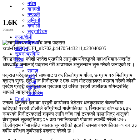
मधेश
बागमती
गण्डकी
लुम्बिनी
1.6K
कर्णाली
Shares
सुदूरपश्चिम
कला/शैली
शिक्षा/स्वास्थ्य
xr:d:DAFQ4UFI_nI:702,j:44705443211,t:23040605
खेलकुद
सूचना/प्रविधि
विराटनगर । कोशी प्रदेश प्रहरीले लागुऔषधविरुद्धको महाअभियानअन्तर्गत
विश्व
आज पाँच जनालाई पक्राउ गरी आवश्यक अनुसन्धान सुरु गरेको जनाएको छ ।
अन्य
समाज
पक्राउ परेकाहरूको साथबाट ७९५ किलोग्राम गाँजा, छ ग्राम १० मिलीग्राम
कृषि
ब्राउन सुगर, एक थान मिनीट्रक र एक थान मोटरसाइकल बरामद गरेको कोशी
ऊर्जा
प्रदेश प्रहरी कार्यालयका प्रवक्ता एवं वरिष्ठ प्रहरी उपरीक्षक योगेन्द्रसिंह
पूर्वाधार
थापाले जानकारी दिए।
वातावरण
English
उनका अनुसार इलाका प्रहरी कार्यालय भेडेटार धनकुटाबाट चेकजाँचमा
खटिएको प्रहरी टोलीले साँगुरीगढी गाउँपालिका–६ स्थितबाट को१ख ४६३५
नम्बरको मिनीट्रकलाई शङ्का लागि जाँच गर्दा ट्रकको डालाभित्र आलुको
बोराहरूले लुकाइछिपाइ २५ वटा प्लास्टिकको पोकामा ल्याउँदै गरेको ७७५
किलोग्राम गाँजासहित चालक सुनसरीको इटहरी उपमहानगरपालिका–१ का ३३
वर्षीय परीक्षण कुवँरलाई पक्राउ गरेको छ ।