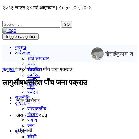
२०८३ साउन २४ गते आइतवार | August 09, 2026
GO
Toggle navigation
गृहपृष्ठ
अर्थजगत
गोसाइँकुण्डमा जनैपूर्
अर्थ समाचार
सेयर
गृहपृष्ठ
लागुऔषधसहित पाँच जना पक्राउ
बैंक/वित्त
कर्पोरेट
अटो
लागुऔषधसहित पाँच जना पक्राउ
बिमा
पर्यटन
राजनीति
न्यूज काराेबार
दृष्टिकोण
सम्पादकीय
विचार
असार १६, २०८३
संवाद
ब्लग
काठमाडाैं
प्रदेश
कोशी