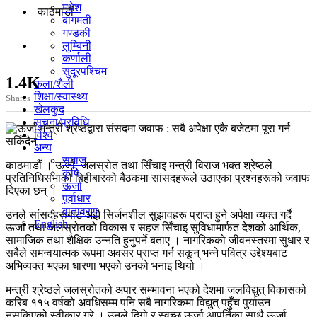
मधेश
काठमाडाैं
बागमती
गण्डकी
लुम्बिनी
कर्णाली
सुदूरपश्चिम
1.4K
कला/शैली
शिक्षा/स्वास्थ्य
Shares
खेलकुद
सूचना/प्रविधि
विश्व
अन्य
समाज
काठमाडौं । ऊर्जा, जलस्रोत तथा सिँचाइ मन्त्री विराज भक्त श्रेष्ठले
कृषि
प्रतिनिधिसभाको बिहीबारको बैठकमा सांसदहरूले उठाएका प्रश्नहरूको जवाफ
ऊर्जा
दिएका छन् ।
पूर्वाधार
वातावरण
उनले सांसदहरूबाट अझै सिर्जनशील सुझावहरू प्राप्त हुने अपेक्षा व्यक्त गर्दै
English
ऊर्जा तथा जलस्रोतको विकास र सहज सिँचाइ सुविधामार्फत देशको आर्थिक,
सामाजिक तथा शैक्षिक उन्नति हुनुपर्ने बताए । नागरिकको जीवनस्तरमा सुधार र
सबैले समन्वयात्मक रूपमा अवसर प्राप्त गर्न सकून् भन्ने पवित्र उद्देश्यबाट
अभिव्यक्त भएका धारणा भएको उनको भनाइ थियो ।
मन्त्री श्रेष्ठले जलस्रोतको अपार सम्भावना भएको देशमा जलविद्युत् विकासको
करिब ११५ वर्षको अवधिसम्म पनि सबै नागरिकमा विद्युत् पहुँच पुर्याउन
नसकिएको स्वीकार गरे । उनले दिगो र स्वच्छ ऊर्जा आपूर्तिका साथै ऊर्जा