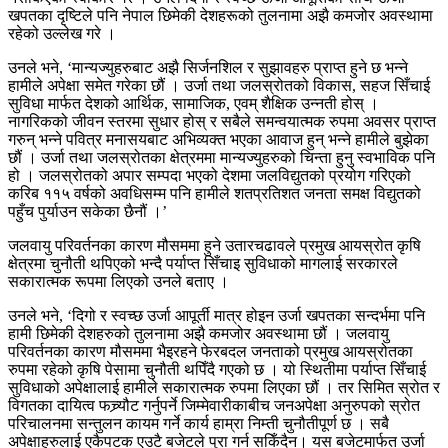
खपतका दृष्टिले पनि नेपाल छिमेकी देशहरूको तुलनामा अझै कमजोर अवस्थामा
रहेको उल्लेख गरे ।
उनले भने, ‘मान्यज्युहरुबाट अझै सिर्जनशिल र सुझावहरु प्राप्त हुने छ भन्ने
हामीले अपेक्षा समेत गरेका छौं । उर्जा तथा जलस्रोतको विकास, सहज सिँचाई
सुविधा मार्फत देशको आर्थिक, सामाजिक, एवम् शैक्षिक उन्नती होस् ।
नागरिकको जीवन स्तरमा सुधार होस् र सबैले समन्वयात्मक रुपमा अवसर प्राप्त
गरुन् भन्ने पवित्र मनासयबाट अभिव्यक्त भएका आवाज हुन् भन्ने हामीले बुझेका
छौं । उर्जा तथा जलस्रोतका क्षेत्रममा मान्यज्युहरुको चिन्ता हुनु स्वभाविक पनि
हो । जलस्रोतको अपार सम्पदा भएको देशमा जलविद्युतको प्रयोग गरिएको
करिब ११५ वर्षको अवधिसम्म पनि हामीले शतप्रतिशत जनता समक्ष विद्युतको
पहुँच पुर्याउन सकेका छैनौं ।’
जलवायु परिवर्तनका कारण मौसममा हुने उतारचढावले प्रमुख आयस्रोत कृषि
क्षेत्रमा चुनौती थपिएको भन्दै पर्याप्त सिँचाइ सुविधाको मागलाई सरकारले
सकारात्मक रूपमा लिएको उनले बताए ।
उनले भने, ‘दिगो र स्वच्छ उर्जा आपूर्ती मात्र होइन उर्जा खपतका सन्दर्भमा पनि
हामी छिमेकी देशहरुको तुलनामा अझै कमजोर अवस्थामा छौं । जलवायु
परिवर्तनका कारण मौसममा भैइरहने फेरबदल जनताको प्रमुख आयस्रोतका
रुपमा रहेको कृषि पेसामा चुनौती थपिँदै गएको छ । यो स्थितीमा पर्याप्त सिँचाई
सुविधाको अपेक्षालाई हामीले सकारात्मक रुपमा लिएका छौं । तर सिमित स्रोत र
विगतका दायित्व फच्र्यौट गर्नुपर्ने जिम्मेवारीकाबीच जनअपेक्षा अनुरुपको स्रोत
परिचालनमा सन्तुलन कायम गर्ने कार्य हाम्रा निम्ती चुनौतीपूर्ण छ । सबै
अपेक्षाहरुलाई एकैपटक एउटै बजेटले पुरा गर्न सकिँदैन। यस बजेटमार्फत उर्जा