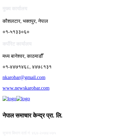
मुख्य कार्यालय
कौशलटार, भक्तपुर, नेपाल
०१-५१३३०६०
कर्पाेरेट कार्यालय
मध्य बानेश्वर, काठमाडौँ
०१-४४७१४६८, ४४७८१३१
nkarobar@gmail.com
www.newskarobar.com
नेपाल समाचार केन्द्र प्रा. लि.
सूचना बिभाग दर्ता नं. ४६४-२०७४/०७५