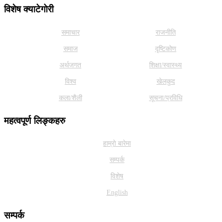
विशेष क्याटेगाेरी
समाचार
राजनीति
समाज
दृष्टिकोण
अर्थजगत
शिक्षा/स्वास्थ्य
विश्व
खेलकुद
कला/शैली
सूचना/प्रविधि
महत्वपूर्ण लिङ्कहरु
हाम्राे बारेमा
सम्पर्क
विशेष
English
सम्पर्क