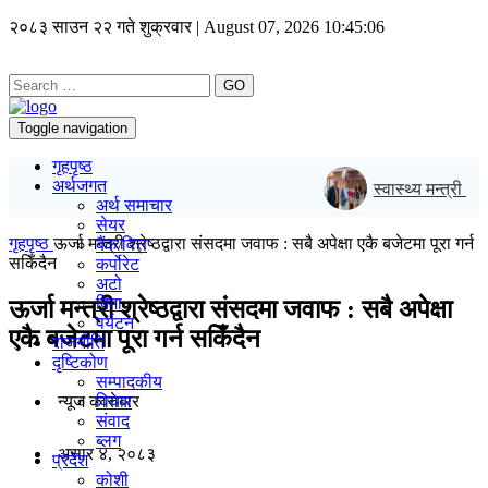
२०८३ साउन २२ गते शुक्रवार | August 07, 2026
10:45:07
GO
Toggle navigation
गृहपृष्ठ
अर्थजगत
स्वास्थ्य मन्त्री मेहत
अर्थ समाचार
सेयर
गृहपृष्ठ
ऊर्जा मन्त्री श्रेष्ठद्वारा संसदमा जवाफ : सबै अपेक्षा एकै बजेटमा पूरा गर्न
बैंक/वित्त
सकिँदैन
कर्पोरेट
अटो
बिमा
ऊर्जा मन्त्री श्रेष्ठद्वारा संसदमा जवाफ : सबै अपेक्षा
पर्यटन
एकै बजेटमा पूरा गर्न सकिँदैन
राजनीति
दृष्टिकोण
सम्पादकीय
न्यूज काराेबार
विचार
संवाद
ब्लग
असार ४, २०८३
प्रदेश
कोशी