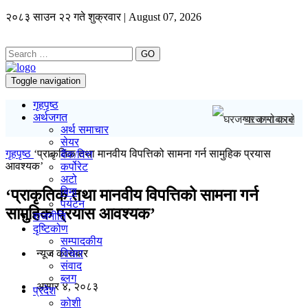
२०८३ साउन २२ गते शुक्रवार | August 07, 2026
GO
Toggle navigation
गृहपृष्ठ
अर्थजगत
घरजग्गा कारोबार
अर्थ समाचार
सेयर
गृहपृष्ठ
‘प्राकृतिक तथा मानवीय विपत्तिको सामना गर्न सामुहिक प्रयास
बैंक/वित्त
आवश्यक’
कर्पोरेट
अटो
बिमा
‘प्राकृतिक तथा मानवीय विपत्तिको सामना गर्न
पर्यटन
सामुहिक प्रयास आवश्यक’
राजनीति
दृष्टिकोण
सम्पादकीय
न्यूज काराेबार
विचार
संवाद
ब्लग
असार ४, २०८३
प्रदेश
कोशी