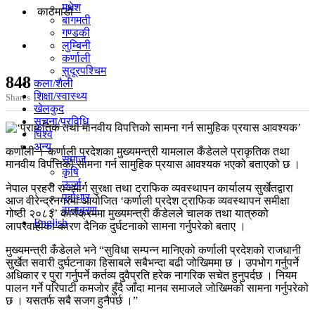
मधेश
काठमाडाैं
बागमती
गण्डकी
लुम्बिनी
कर्णाली
सुदूरपश्चिम
848
कला/शैली
शिक्षा/स्वास्थ्य
Shares
खेलकुद
सूचना/प्रविधि
विश्व
अन्य
कर्णाली । कर्णाली प्रदेशका मुख्यमन्त्री यामलाल कँडेलले प्राकृतिक तथा
समाज
मानवीय विपत्तिको सामना गर्न सामुहिक प्रयास आवश्यक भएको बताएको छ ।
कृषि
ऊर्जा
नेपाल प्रहरी राजमार्ग सुरक्षा तथा ट्राफिक व्यवस्थापन कार्यालय सुर्खेतद्वारा
पूर्वाधार
आज वीरेन्द्रनगरमा आयोजित ‘कर्णाली प्रदेश ट्राफिक व्यवस्थापन समीक्षा
वातावरण
गोष्ठी २०८३’ कार्यक्रममा मुख्यमन्त्री कँडेलले चालक तथा यात्रुको
English
लापरवाहीका कारण दैनिक दुर्घटनाको सामना गर्नुपरेको बताए ।
मुख्यमन्त्री कँडेलले भने “सुविधा सम्पन्न मानिएको कर्णाली प्रदेशको राजधानी
सुर्खेत सवारी दुर्घटनाका हिसाबले सबैभन्दा बढी जोखिममा छ । उपभोग गर्नुपर्ने
अधिकार र पुरा गर्नुपर्ने कर्तव्य दुवैप्रति हरेक नागरिक सचेत हुनुपर्दछ । नियम
पालन गर्ने परिपाटी कमजोर हुँदै जाँदा मानव समाजले जोखिमको सामना गर्नुपरेको
छ । यसतर्फ सबै सजग हुनैपर्छ ।”