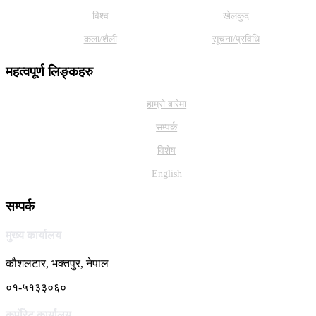
विश्व
खेलकुद
कला/शैली
सूचना/प्रविधि
महत्वपूर्ण लिङ्कहरु
हाम्राे बारेमा
सम्पर्क
विशेष
English
सम्पर्क
मुख्य कार्यालय
कौशलटार, भक्तपुर, नेपाल
०१-५१३३०६०
कर्पाेरेट कार्यालय