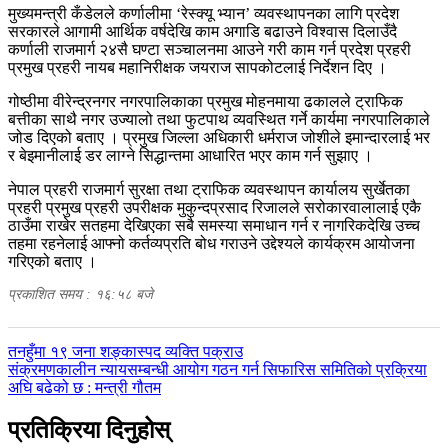
मुख्यमन्त्री कँडेलले कर्णालीमा ‘रेस्क्यू भ्यान’ व्यवस्थापनका लागि प्रदेश
सरकारले आगामी आर्थिक वर्षदेखि काम अगाडि बढाउने विश्वास दिलाउँदै
कर्णाली राजमार्ग २४सै घण्टा सञ्चालनमा आउने गरी काम गर्न प्रदेश प्रहरी
प्रमुख प्रहरी नायब महानिरीक्षक जयराज सापकोटलाई निर्देशन दिए ।
गोष्ठीमा वीरेन्द्रनगर नगरपालिकाका प्रमुख मोहनमाया ढकालले ट्राफिक
बत्तीका साथै नगर उज्यालो तथा फुटपाथ व्यवस्थित गर्ने कार्यमा नगरपालिकाले
जोड दिएको बताए । प्रमुख जिल्ला अधिकारी धर्मराज जोशीले इमान्दारलाई भर
र बेइमानीलाई डर लाग्ने सिद्धान्तमा आधारित भएर काम गर्न सुझाए ।
नेपाल प्रहरी राजमार्ग सुरक्षा तथा ट्राफिक व्यवस्थापन कार्यालय सुर्खेतका
प्रहरी प्रमुख प्रहरी उपरीक्षक मुकुन्दप्रसाद रिजालले सरोकारवालालाई एकै
ठाउँमा राखेर सतहमा देखिएका सबै समस्या समाधान गर्न र नागरिकदेखि उच्च
तहमा रहनेलाई आफ्नो कर्तव्यप्रति बोध गराउने उद्देश्यले कार्यक्रम आयोजना
गरिएको बताए ।
प्रकाशित समय : १६:५८ बजे
पछिल्लाे
तनहुँमा १९ जना शङ्कास्पद व्यक्ति पक्राउ
-
अघिल्लाे
संक्रमणकालीन न्यायसम्बन्धी आयोग गठन गर्न सिफारिस समितिको प्रक्रिया
-
अघि बढेको छ : मन्त्री गौतम
प्रतिक्रिया दिनुहोस्