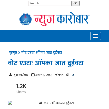
GO
Toggle
navigatio
गृहपृष्ठ
बोट एउटाः आँपका जात दुईवटा
बोट एउटाः आँपका जात दुईवटा
न्यूज काराेबार
असार ३, २०८३
काठमाडाैं
1.2K
Shares