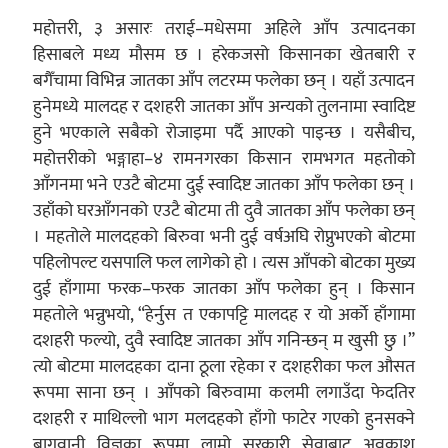
महोत्तरी, ३ असारः तराई–मधेसमा अहिले आँप उत्पादनका
हिसाबले मध्य मौसम छ । हरेकजसो किसानका खेतबारी र
बगैँचामा विभिन्न जातका आँप लटरम्म फलेका छन् । यहाँ उत्पादन
हुनेमध्ये मालदह र दशहरी जातका आँप अन्यको तुलनामा स्वादिष्ट
हुने भएकाले सबैको रोजाइमा पर्दै आएको पाइन्छ । यसैबीच,
महोत्तरीको भङ्गाहा–४ रामनगरका किसान रामभगत महतोको
आँगनमा भने एउटै बोटमा दुई स्वादिष्ट जातका आँप फलेका छन् ।
उहाँको घरआँगनको एउटै बोटमा ती दुवै जातका आँप फलेका छन्
। महतोले मालदहको बिरुवा भनी दुई वर्षअघि रोप्नुभएको बोटमा
पहिलोपल्ट यसपालि फल लागेको हो । त्यस आँपको बोटका मुख्य
दुई हाँगामा फरक–फरक जातका आँप फलेका हुन् । किसान
महतोले भन्नुभयो, “हेर्नुस त एकापट्टि मालदह र यो अर्काे हाँगामा
दशहरी फल्यो, दुवै स्वादिष्ट जातका आँप गनिन्छन् म खुसी छु ।”
त्यो बोटमा मालदहका दाना ठूला रहेका र दशहरीका फल औसत
रूपमा साना छन् । आँपको बिरुवामा कलमी लगाउँदा फेदतिर
दशहरी र माथिल्लो भाग मलदहको हाँगो फाटेर गएको हुनसक्ने
बागवानी विज्ञका रूपमा लामो सरकारी सेवाबाट अवकाश