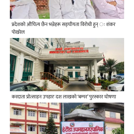
प्रदेशको औचित्य छैन भन्नेहरू सङ्घीयता विरोधी हुन् ः शंकर
पोखरेल
करदाता प्रोत्साहन उपहारः दश लाखको ‘बम्पर’ पुरस्कार घोषणा