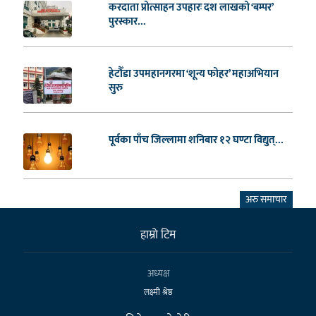
करदाता प्रोत्साहन उपहारः दश लाखको ‘बम्पर’
पुरस्कार...
हेटौँडा उपमहानगरमा ‘शून्य फोहर’ महाअभियान
सुरु
पूर्वका पाँच जिल्लामा शनिबार १२ घण्टा विद्युत्...
अरु समाचार
हाम्राे टिम
अध्यक्ष
लक्ष्मी श्रेष्ठ