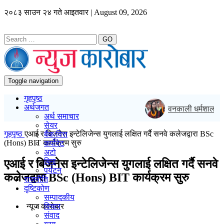
२०८३ साउन २४ गते आइतवार | August 09, 2026
GO
Toggle navigation
गृहपृष्ठ
अर्थजगत
वनकाली धर्मशालाको पर
अर्थ समाचार
सेयर
गृहपृष्ठ
एआई र बिजनेस इन्टेलिजेन्स युगलाई लक्षित गर्दै सनवे कलेजद्वारा BSc
बैंक/वित्त
(Hons) BIT कार्यक्रम सुरु
कर्पोरेट
अटो
बिमा
एआई र बिजनेस इन्टेलिजेन्स युगलाई लक्षित गर्दै सनवे
पर्यटन
कलेजद्वारा BSc (Hons) BIT कार्यक्रम सुरु
राजनीति
दृष्टिकोण
सम्पादकीय
न्यूज काराेबार
विचार
संवाद