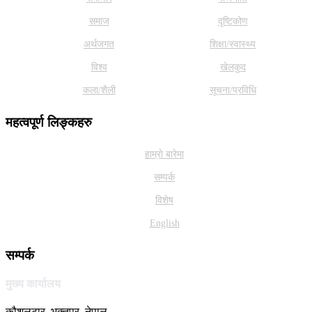
समाज
दृष्टिकोण
अर्थजगत
शिक्षा/स्वास्थ्य
विश्व
खेलकुद
कला/शैली
सूचना/प्रविधि
महत्वपूर्ण लिङ्कहरु
हाम्राे बारेमा
सम्पर्क
विशेष
English
सम्पर्क
मुख्य कार्यालय
कौशलटार, भक्तपुर, नेपाल