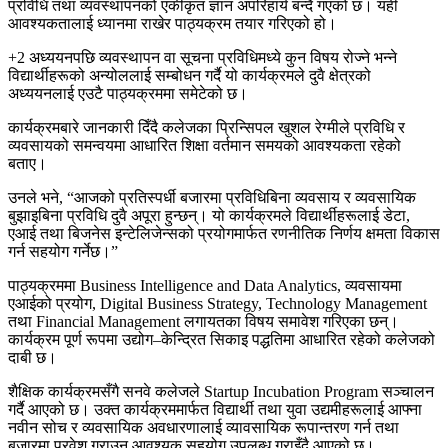
प्रविधि तथा व्यवस्थापनको एकीकृत ज्ञान अपरिहार्य बन्दै गएको छ। यही
आवश्यकतालाई ध्यानमा राखेर पाठ्यक्रम तयार गरिएको हो।
+2 अध्ययनपछि व्यवस्थापन वा सूचना प्रविधिमध्ये कुन विषय रोज्ने भन्ने
विद्यार्थीहरूको अन्योललाई सम्बोधन गर्दै यो कार्यक्रमले दुवै क्षेत्रको
अध्ययनलाई एउटै पाठ्यक्रममा समेटेको छ।
कार्यक्रमबारे जानकारी दिँदै कलेजका प्रिन्सिपल खुशल रेग्मीले प्रविधि र
व्यवसायको समन्वयमा आधारित शिक्षा वर्तमान समयको आवश्यकता रहेको
बताए।
उनले भने, “आजको प्रतिस्पर्धी बजारमा प्रविधिबिना व्यवसाय र व्यवसायिक
बुझाइबिना प्रविधि दुवै अपूरा हुन्छन्। यो कार्यक्रमले विद्यार्थीहरूलाई डेटा,
एआई तथा बिजनेस इन्टेलिजेन्सको प्रयोगमार्फत रणनीतिक निर्णय क्षमता विकास
गर्न सहयोग गर्नेछ।”
पाठ्यक्रममा Business Intelligence and Data Analytics, व्यवसायमा
एआईको प्रयोग, Digital Business Strategy, Technology Management
तथा Financial Management लगायतका विषय समावेश गरिएका छन्।
कार्यक्रम पूर्ण रूपमा उद्योग–केन्द्रित सिकाइ पद्धतिमा आधारित रहेको कलेजको
दाबी छ।
शैक्षिक कार्यक्रमसँगै सनवे कलेजले Startup Incubation Program सञ्चालन
गर्दै आएको छ। उक्त कार्यक्रममार्फत विद्यार्थी तथा युवा उद्यमीहरूलाई आफ्ना
नवीन सोच र व्यवसायिक अवधारणालाई व्यावसायिक रूपान्तरण गर्न तथा
बजारमा प्रवेश गराउन आवश्यक सहयोग उपलब्ध गराइँदै आएको छ।