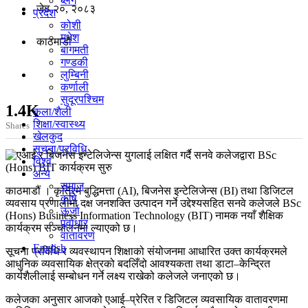
ब्लग
जेठ २०, २०८३
प्रदेश
कोशी
मधेश
काठमाडाैं
बागमती
गण्डकी
लुम्बिनी
कर्णाली
सुदूरपश्चिम
1.4K
कला/शैली
शिक्षा/स्वास्थ्य
Shares
खेलकुद
सूचना/प्रविधि
विश्व
अन्य
समाज
काठमाडौं । कृत्रिम बुद्धिमत्ता (AI), बिजनेस इन्टेलिजेन्स (BI) तथा डिजिटल
कृषि
व्यवसाय प्रणालीमा दक्ष जनशक्ति उत्पादन गर्ने उद्देश्यसहित सनवे कलेजले BSc
ऊर्जा
(Hons) Business Information Technology (BIT) नामक नयाँ शैक्षिक
पूर्वाधार
कार्यक्रम सञ्चालनमा ल्याएको छ।
वातावरण
English
सूचना प्रविधि र व्यवस्थापन शिक्षाको संयोजनमा आधारित उक्त कार्यक्रमले
आधुनिक व्यवसायिक क्षेत्रको बदलिँदो आवश्यकता तथा डाटा–केन्द्रित
कार्यशैलीलाई सम्बोधन गर्ने लक्ष्य राखेको कलेजले जनाएको छ।
कलेजका अनुसार आजको एआई–प्रेरित र डिजिटल व्यवसायिक वातावरणमा