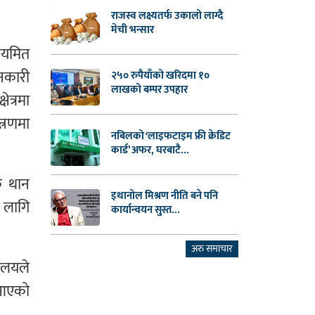
राजस्व लक्ष्यतर्फ उकालो लाग्दै
मेची भन्सार
नियमित
ानकारी
२५० रुपैयाँको खरिदमा १०
लाखको बम्पर उपहार
ेत्रमा
त्रणमा
नबिलको ‘लाइफटाइम फ्री क्रेडिट
कार्ड’ अफर, घरबाटै...
क थान
इथानोल मिश्रण नीति बने पनि
 लागि
कार्यान्वयन सुस्त...
अरु समाचार
ालयले
 आएको