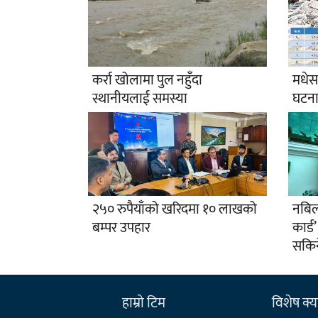
कर्रा खोलामा पुल नहुँदा
मधेस 
स्थानीयलाई समस्या
घटना
२५० रुपैयाँको खरिदमा १० लाखको
नबिल
बम्पर उपहार
कार्
सकिन
हाम्राे टिम
विशेष क्या