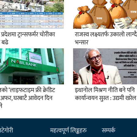
प्रदेशमा ट्रान्सफर्मर चोरीका
राजस्व लक्ष्यतर्फ उकालो लाग्दै
 बढे
भन्सार
को ‘लाइफटाइम फ्री क्रेडिट
इथानोल मिश्रण नीति बने पनि
ड’ अफर, घरबाटै आवेदन दिन
कार्यान्वयन सुस्त : उद्यमी खरेल
े
टेगाेरी
महत्वपूर्ण लिङ्कहरु
सम्पर्क