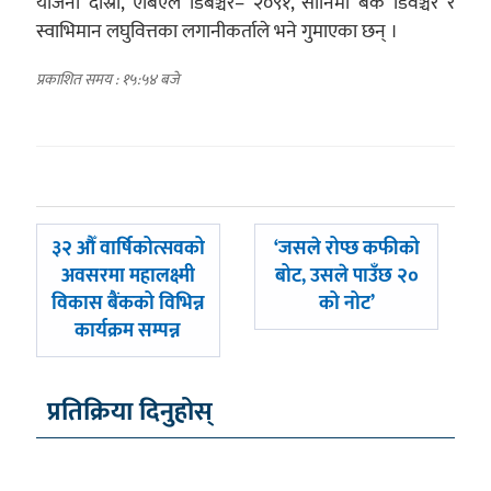
योजना दोस्रो, एबिएल डिबेञ्चर– २०९१, सानिमा बैंक डिवेञ्चर र
स्वाभिमान लघुवित्तका लगानीकर्ताले भने गुमाएका छन् ।
प्रकाशित समय : १५:५४ बजे
पछिल्लाे
अघिल्लाे
३२ औँ वार्षिकोत्सवको
‘जसले रोप्छ कफीको
-
-
अवसरमा महालक्ष्मी
बोट, उसले पाउँछ २०
विकास बैंकको विभिन्न
को नोट’
कार्यक्रम सम्पन्न
प्रतिक्रिया दिनुहोस्