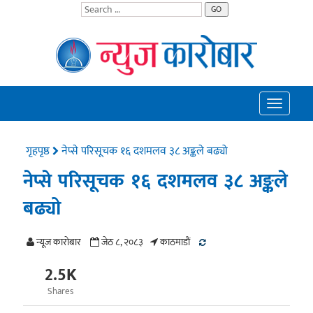
GO
Toggle
navigatio
गृहपृष्ठ
नेप्से परिसूचक १६ दशमलव ३८ अङ्कले बढ्यो
नेप्से परिसूचक १६ दशमलव ३८ अङ्कले
बढ्यो
न्यूज काराेबार
जेठ ८, २०८३
काठमाडाैं
2.5K
Shares