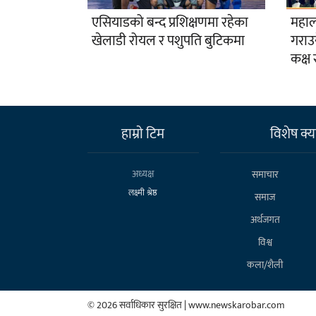
एसियाडको बन्द प्रशिक्षणमा रहेका
महालक
खेलाडी रोयल र पशुपति बुटिकमा
गराउ
कक्ष 
हाम्राे टिम
विशेष क्या
अध्यक्ष
समाचार
लक्ष्मी श्रेष्ठ
समाज
अर्थजगत
विश्व
कला/शैली
© 2026 सर्वाधिकार सुरक्षित | www.newskarobar.com