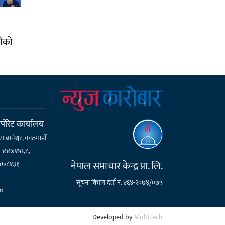
लीको
्पाेरेट कार्यालय
्य बानेश्वर, काठमाडौँ
१-४४७१४६८,
नेपाल समाचार केन्द्र प्रा. लि.
४७८१३१
सूचना बिभाग दर्ता नं. ४६४-२०७४/०७५
m
Developed by
MultiTech