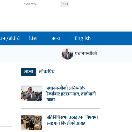
GO
चना/प्रविधि
विश्व
अन्य
English
प्रधानमन्त्रीको अभिव्यक्ति रेकर्डबा
ताजा
लाेकप्रिय
प्रधानमन्त्रीको अभिव्यक्ति
रेकर्डबाट हटाउन माग, तातोपानी
नाका...
प्रतिनिधिसभाः उठाइएका विषयमा
स्पष्ट पार्न विपक्षीको आग्रह