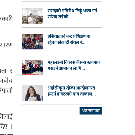
संसदको गतिरोध छिट्टै अन्त्य गर्न
सांसद राईको...
ावकारी
एसियाडको बन्द प्रशिक्षणमा
रहेका खेलाडी रोयल र...
्रसारण
।
महालक्ष्मी विकास बैंकमा स्तनपान
गराउने आमाका लागि...
ीनता र
ीकाबीच
आईसीयूमा रहेका आन्दोलनरत
नेपाली
इन्टर्न डाक्टरको माग तत्काल...
अरु समाचार
सबीलाई
 दिए ।