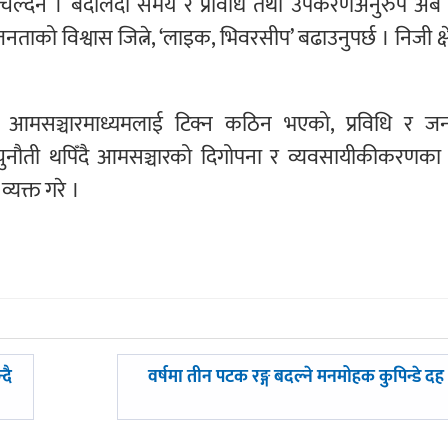
र चल्दैन । बदलिँदो समय र प्रविधि तथा उपकरणअनुरुप अब 
नताको विश्वास जित्ने, ‘लाइक, भिवरसीप’ बढाउनुपर्छ । निजी क्षे
मय आमसञ्चारमाध्यमलाई टिक्न कठिन भएको, प्रविधि र जन
 चुनौती थपिँदै आमसञ्चारको दिगोपना र व्यवसायीकीकरणका न
यक्त गरे ।
अघिल्लाे
दै
वर्षमा तीन पटक रङ्ग बदल्ने मनमोहक कुपिन्डे दह
-