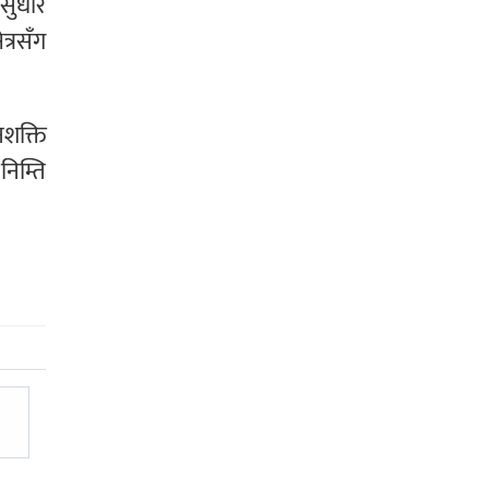
सुधार
त्रसँग
शक्ति
िम्ति