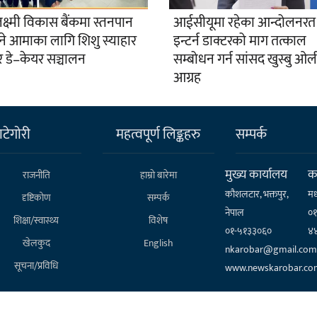
्ष्मी विकास बैंकमा स्तनपान
आईसीयूमा रहेका आन्दोलनरत
ने आमाका लागि शिशु स्याहार
इन्टर्न डाक्टरको माग तत्काल
र डे–केयर सञ्चालन
सम्बोधन गर्न सांसद खुस्बु ओ
आग्रह
टेगाेरी
महत्वपूर्ण लिङ्कहरु
सम्पर्क
मुख्य कार्यालय
कर
राजनीति
हाम्राे बारेमा
कौशलटार, भक्तपुर,
मध
दृष्टिकोण
सम्पर्क
नेपाल
०
शिक्षा/स्वास्थ्य
विशेष
०१-५१३३०६०
४
खेलकुद
English
nkarobar@gmail.com
सूचना/प्रविधि
www.newskarobar.co