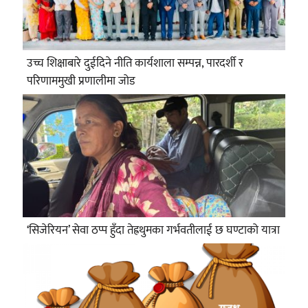
उच्च शिक्षाबारे दुईदिने नीति कार्यशाला सम्पन्न, पारदर्शी र
परिणाममुखी प्रणालीमा जोड
‘सिजेरियन’ सेवा ठप्प हुँदा तेह्रथुमका गर्भवतीलाई छ घण्टाको यात्रा