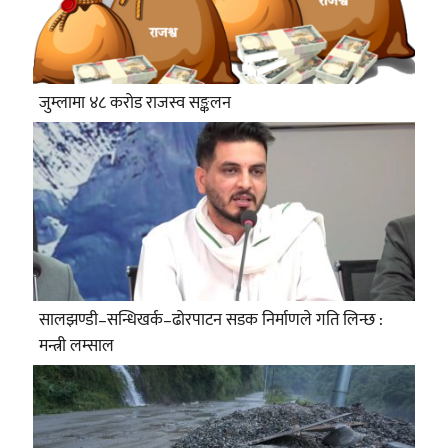
जुम्लामा ४८ करोड राजस्व सङ्कलन
सालझण्डी–सन्धिखर्क–ढोरपाटन सडक निर्माणले गति लिन्छ :
मन्त्री लम्साल