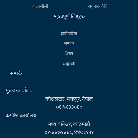
कला/शैली
सूचना/प्रविधि
महत्वपूर्ण लिङ्कहरु
हाम्राे बारेमा
सम्पर्क
विशेष
English
सम्पर्क
मुख्य कार्यालय
कौशलटार, भक्तपुर, नेपाल
०१-५१३३०६०
कर्पाेरेट कार्यालय
मध्य बानेश्वर, काठमाडौँ
०१-४४७१४६८, ४४७८१३१