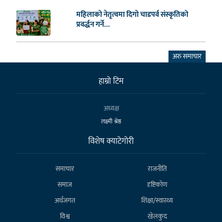
महिलाको नेतृत्वमा दिगो चाडपर्व संस्कृतिको
प्रवर्द्धन गर्ने...
अरु समाचार
हाम्राे टिम
अध्यक्ष
लक्ष्मी श्रेष्ठ
विशेष क्याटेगाेरी
समाचार
राजनीति
समाज
दृष्टिकोण
अर्थजगत
शिक्षा/स्वास्थ्य
विश्व
खेलकुद