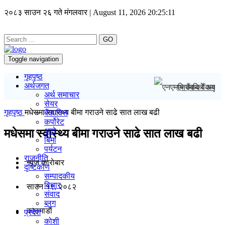
२०८३ साउन २६ गते मंगलवार | August 11, 2026
20:25:11
GO
Toggle navigation
गृहपृष्ठ
अर्थजगत
एनएमबि बैंकको अग
अर्थ समाचार
सेयर
गृहपृष्ठ
मधेसमा स्वास्थ्य बीमा गराउने साढे सात लाख बढी
बैंक/वित्त
कर्पोरेट
अटो
मधेसमा स्वास्थ्य बीमा गराउने साढे सात लाख बढी
बिमा
पर्यटन
राजनीति
न्यूज काराेबार
दृष्टिकोण
सम्पादकीय
विचार
साउन १९, २०८२
संवाद
ब्लग
काठमाडाैं
प्रदेश
कोशी