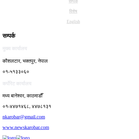
सम्पर्क
विशेष
English
सम्पर्क
मुख्य कार्यालय
कौशलटार, भक्तपुर, नेपाल
०१-५१३३०६०
कर्पाेरेट कार्यालय
मध्य बानेश्वर, काठमाडौँ
०१-४४७१४६८, ४४७८१३१
nkarobar@gmail.com
www.newskarobar.com