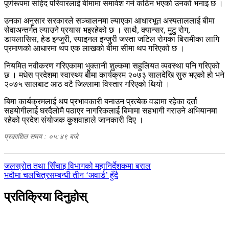
पूर्णरूपमा सहिद परिवारलाई बीमामा समावेश गर्न कठिन भएको उनको भनाइ छ ।
उनका अनुसार सरकारले सञ्चालनमा ल्याएका आधारभूत अस्पताललाई बीमा
सेवाअन्तर्गत ल्याउने प्रयास भइरहेको छ । साथै, क्यान्सर, मुटु रोग,
डायलासिस, हेड इन्जुरी, स्पाइनल इन्जुरी जस्ता जटिल रोगका बिरामीका लागि
प्रमाणको आधारमा थप एक लाखको बीमा सीमा थप गरिएको छ ।
नियमित नवीकरण गरिएकामा भुक्तानी शुल्कमा सहुलियत व्यवस्था पनि गरिएको
छ । मधेस प्रदेशमा स्वास्थ्य बीमा कार्यक्रम २०७३ सालदेखि सुरु भएको हो भने
२०७५ सालबाट आठ वटै जिल्लामा विस्तार गरिएको थियो ।
बिमा कार्यक्रमलाई थप प्रभावकारी बनाउन प्रत्येक वडामा रहेका दर्ता
सहयोगीलाई घरदैलोमै पठाएर नागरिकलाई बिमामा सहभागी गराउने अभियानमा
रहेको प्रदेश संयोजक कुशवाहाले जानकारी दिए ।
प्रकाशित समय : ०५:४९ बजे
पछिल्लाे
जलस्रोत तथा सिँचाइ विभागको महानिर्देशकमा बराल
-
अघिल्लाे
भदौमा चलचित्रसम्बन्धी तीन ‘अवार्ड’ हुँदै
-
प्रतिक्रिया दिनुहोस्