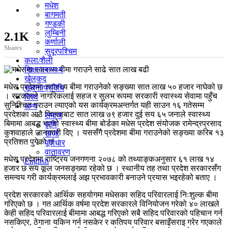
मधेश
बागमती
गण्डकी
लुम्बिनी
2.1K
कर्णाली
Shares
सुदूरपश्चिम
कला/शैली
शिक्षा/स्वास्थ्य
खेलकुद
मधेस प्रदेशमा स्वास्थ्य बीमा गराउनेको सङ्ख्या सात लाख ५० हजार नाघेको छ
सूचना/प्रविधि
। सरकारले नागरिकलाई सहज र सुलभ रूपमा सरकारी स्वास्थ्य सेवामा पहुँच
विश्व
सुनिश्चित गराउन ल्याएको यस कार्यक्रमअन्तर्गत यही साउन १६ गतेसम्म
अन्य
प्रदेशका आठै जिल्लाबाट सात लाख ७९ हजार दुई सय ६५ जनाले स्वास्थ्य
समाज
बिमामा आबद्ध भएको स्वास्थ्य बीमा बोर्डका मधेस प्रदेश संयोजक रामेन्द्रप्रसाद
कृषि
कुशवाहाले जानकारी दिए । यससँगै प्रदेशमा बीमा गराउनेको सङ्ख्या करिब १३
ऊर्जा
प्रतिशत पुगेको छ ।
पूर्वाधार
वातावरण
मधेस प्रदेशमा राष्ट्रिय जनगणना २०७८ को तथ्याङ्कअनुसार ६१ लाख १४
English
हजार छ सय कूल जनसङ्ख्या रहेको छ । स्थानीय तह तथा प्रदेश सरकारसँग
समन्वय गरी कार्यक्रमलाई अझ प्रभावकारी बनाउने प्रयास भइरहेको बताए ।
प्रदेश सरकारको आर्थिक सहयोगमा मधेसका सहिद परिवारलाई निःशुल्क बीमा
गरिएको छ । गत आर्थिक वर्षमा प्रदेश सरकारले विनियोजन गरेको ४० लाखले
केही सहिद परिवारलाई बीमामा आबद्ध गरिएको सबै सहिद परिवारको पहिचान गर्न
नसकिएर, ठेगाना यकिन गर्न नसकेर र कतिपय परिवार बसाइँसराइ गरेर गएकाले