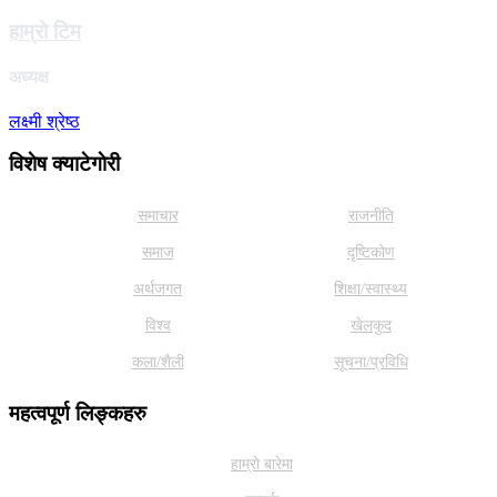
हाम्राे टिम
अध्यक्ष
लक्ष्मी श्रेष्ठ
विशेष क्याटेगाेरी
समाचार
राजनीति
समाज
दृष्टिकोण
अर्थजगत
शिक्षा/स्वास्थ्य
विश्व
खेलकुद
कला/शैली
सूचना/प्रविधि
महत्वपूर्ण लिङ्कहरु
हाम्राे बारेमा