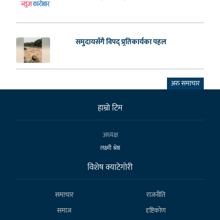
समुदायसँगै विपद् प्र्रतिकार्यका पहल
अरु समाचार
हाम्राे टिम
अध्यक्ष
लक्ष्मी श्रेष्ठ
विशेष क्याटेगाेरी
समाचार
राजनीति
समाज
दृष्टिकोण