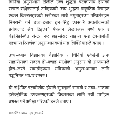
चिनियाँ अनुसन्धान टोलीले उच्च शुद्धता षट्कोणीय हीराको
सफल संश्लेषणलाई उनीहरूको उच्च शुद्धता प्राकृतिक ग्रेफाइट
एकल क्रिस्टलहरूको छनोटका साथै नमूनाहरूमा परिवर्तनहरू
निगरानी गर्न उच्च–दबाव इन–सिटु एक्स–रे अवलोकनको
प्रयोगलाई श्रेय दिइएको पेपरका लेखकहरू मध्ये एक र
बेइजिङस्थित सेन्टर फर हाइ–प्रेसर साइन्स एन्ड टेक्नोलोजी
एडभान्स रिसर्चका अनुसन्धानकर्ता याङ लिक्सियाङले बताए ।
उच्च–दबाब विज्ञानका वैज्ञानिक र चिनियाँ एकेडेमी अफ
साइन्सेसका सदस्य हो–क्वाङ माओका अनुसार यो अध्ययनले
हीरा–जस्तै सामग्रीहरूमा भविष्यको अनुसन्धानका लागि
पद्धतिगत आधार राख्छ ।
यो संश्लेषित षट्कोणीय हीराले सुपरहार्ड सामग्री र उच्च–अन्तका
इलेक्ट्रोनिक उपकरणहरूको विकासका लागि नयाँ मार्गहरू
प्रशस्त गर्ने अपेक्षा गरिएको उनले बताए ।
प्रकाशित समय : १५:३० बजे