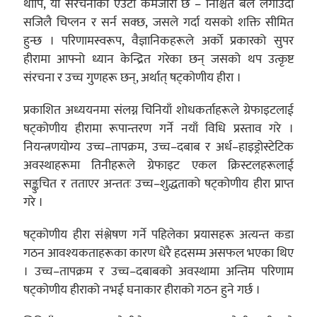
थापि, यो संरचनाको एउटा कमजोरी छ – निश्चित बल लगाउँदा
सजिलै चिप्लन र सर्न सक्छ, जसले गर्दा यसको शक्ति सीमित
हुन्छ । परिणामस्वरूप, वैज्ञानिकहरूले अर्को प्रकारको सुपर
हीरामा आफ्नो ध्यान केन्द्रित गरेका छन् जसको थप उत्कृष्ट
संरचना र उच्च गुणहरू छन्, अर्थात् षट्कोणीय हीरा ।
प्रकाशित अध्ययनमा संलग्न चिनियाँ शोधकर्ताहरूले ग्रेफाइटलाई
षट्कोणीय हीरामा रूपान्तरण गर्ने नयाँ विधि प्रस्ताव गरे ।
नियन्त्रणयोग्य उच्च–तापक्रम, उच्च–दबाब र अर्ध–हाइड्रोस्टेटिक
अवस्थाहरूमा तिनीहरूले ग्रेफाइट एकल क्रिस्टलहरूलाई
सङ्कुचित र तताएर अन्ततः उच्च–शुद्धताको षट्कोणीय हीरा प्राप्त
गरे ।
षट्कोणीय हीरा संश्लेषण गर्ने पहिलेका प्रयासहरू अत्यन्त कडा
गठन आवश्यकताहरूका कारण धेरै हदसम्म असफल भएका थिए
। उच्च–तापक्रम र उच्च–दबाबको अवस्थामा अन्तिम परिणाम
षट्कोणीय हीराको नभई घनाकार हीराको गठन हुने गर्छ ।