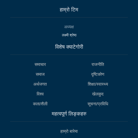
हाम्राे टिम
अध्यक्ष
लक्ष्मी श्रेष्ठ
विशेष क्याटेगाेरी
समाचार
राजनीति
समाज
दृष्टिकोण
अर्थजगत
शिक्षा/स्वास्थ्य
विश्व
खेलकुद
कला/शैली
सूचना/प्रविधि
महत्वपूर्ण लिङ्कहरु
हाम्राे बारेमा