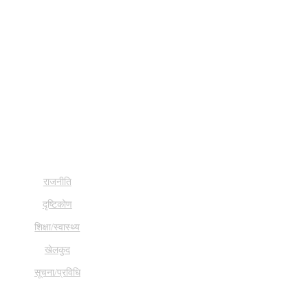
राजनीति
दृष्टिकोण
शिक्षा/स्वास्थ्य
खेलकुद
सूचना/प्रविधि