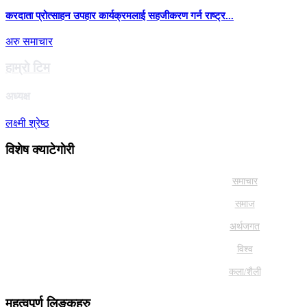
करदाता प्रोत्साहन उपहार कार्यक्रमलाई सहजीकरण गर्न राष्ट्र...
अरु समाचार
हाम्राे टिम
अध्यक्ष
लक्ष्मी श्रेष्ठ
विशेष क्याटेगाेरी
समाचार
समाज
अर्थजगत
विश्व
कला/शैली
महत्वपूर्ण लिङ्कहरु