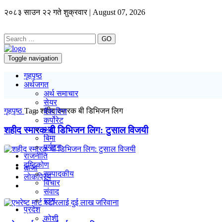
२०८३ साउन २२ गते शुक्रवार | August 07, 2026
GO
Toggle navigation
गृहपृष्ठ
अर्थजगत
अर्थ समाचार
सेयर
गृहपृष्ठ
Tag:
शहीद स्मारक बी डिभिजन लिग
बैंक/वित्त
कर्पोरेट
शहीद स्मारक बी डिभिजन लिग: टुसाल विजयी
अटो
बिमा
पर्यटन
राजनीति
दृष्टिकोण
ताजा
सम्पादकीय
लाेकप्रिय
विचार
संवाद
ब्लग
प्रदेश
कोशी