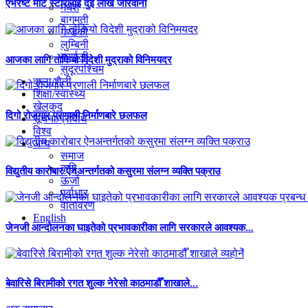
एभरेष्ट मार्ट स्टोरलाई दुई लाख जरिवाना
मधेश
बागमती
गण्डकी
लुम्बिनी
कर्णाली
आजका लागि तोकियो विदेशी मुद्राको विनिमयदर
सुदूरपश्चिम
कला/शैली
शिक्षा/स्वास्थ्य
खेलकुद
दिगो रोजगार प्रणाली निर्माणबारे छलफल
सूचना/प्रविधि
विश्व
अन्य
समाज
कृषि
विद्युतीय कारोबार ऐनअन्तर्गतको कसुरमा संलग्न व्यक्ति पक्राउ
ऊर्जा
पूर्वाधार
वातावरण
English
जेनजी आन्दोलनका घाइतेको प्रभावकारीका लागि सरकारले आवश्यक...
बेवारिसे बिरामीको रगत शुल्क नेरेसो काठमाडौँ शाखाले...