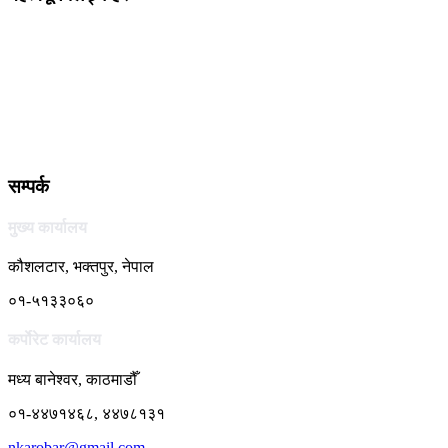
सम्पर्क
मुख्य कार्यालय
कौशलटार, भक्तपुर, नेपाल
०१-५१३३०६०
कर्पाेरेट कार्यालय
मध्य बानेश्वर, काठमाडौँ
०१-४४७१४६८, ४४७८१३१
nkarobar@gmail.com