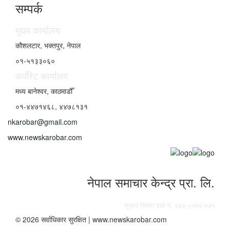
सम्पर्क
मुख्य कार्यालय
कौशलटार, भक्तपुर, नेपाल
०१-५१३३०६०
कर्पाेरेट कार्यालय
मध्य बानेश्वर, काठमाडौँ
०१-४४७१४६८, ४४७८१३१
nkarobar@gmail.com
www.newskarobar.com
नेपाल समाचार केन्द्र प्रा. लि.
सूचना बिभाग दर्ता नं. ४६४-२०७४/०७५
© 2026 सर्वाधिकार सुरक्षित | www.newskarobar.com