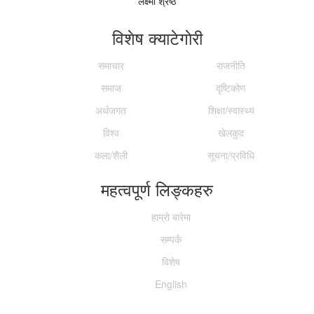
लक्ष्मी श्रेष्ठ
विशेष क्याटेगाेरी
समाचार
राजनीति
समाज
दृष्टिकोण
अर्थजगत
शिक्षा/स्वास्थ्य
विश्व
खेलकुद
कला/शैली
सूचना/प्रविधि
महत्वपूर्ण लिङ्कहरु
हाम्राे बारेमा
सम्पर्क
विशेष
English