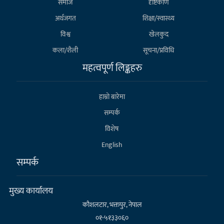
समाज
दृष्टिकोण
अर्थजगत
शिक्षा/स्वास्थ्य
विश्व
खेलकुद
कला/शैली
सूचना/प्रविधि
महत्वपूर्ण लिङ्कहरु
हाम्राे बारेमा
सम्पर्क
विशेष
English
सम्पर्क
मुख्य कार्यालय
कौशलटार, भक्तपुर, नेपाल
०१-५१३३०६०