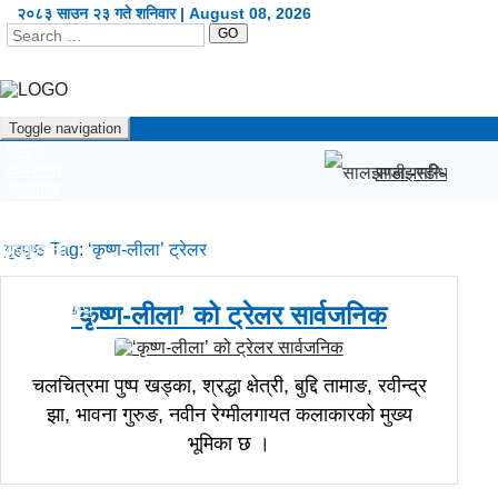
२०८३ साउन २३ गते शनिवार | August 08, 2026
GO
Toggle navigation
गृहपृष्ठ
अर्थजगत
सालझण्डी–सन्धिखर्क
राजनीति
दृष्टिकोण
प्रदेश
गृहपृष्ठ
कला/शैली
Tag:
‘कृष्ण-लीला’ ट्रेलर
शिक्षा/स्वास्थ्य
खेलकुद
सूचना/प्रविधि
‘कृष्ण-लीला’ को ट्रेलर सार्वजनिक
विश्व
अन्य
English
चलचित्रमा पुष्प खड्का, श्रद्धा क्षेत्री, बुद्दि तामाङ, रवीन्द्र
झा, भावना गुरुङ, नवीन रेग्मीलगायत कलाकारको मुख्य
भूमिका छ ।