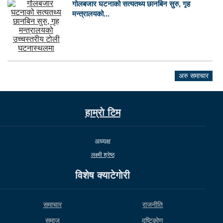
गोलबजार घटनाको सत्यतथ्य छानबिन सुरु, गृह
मन्त्रालयको...
अरु समाचार
हाम्राे टिम
अध्यक्ष
लक्ष्मी श्रेष्ठ
विशेष क्याटेगाेरी
समाचार
राजनीति
समाज
दृष्टिकोण