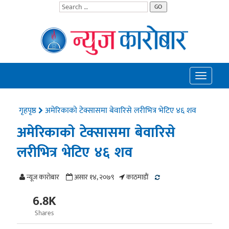
GO
Toggle
navigatio
गृहपृष्ठ
अमेरिकाकाे टेक्सासमा बेवारिसे लरीभित्र भेटिए ४६ शव
अमेरिकाकाे टेक्सासमा बेवारिसे
लरीभित्र भेटिए ४६ शव
न्यूज काराेबार
असार १४, २०७९
काठमाडाैं
6.8K
Shares