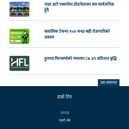
नाडा अटो एक्स्पोमा डोङफेङका बस सार्वजनिक
हुँदै
क्लासिक टेकमा १०० भन्दा बढी रोजगारीको
अवसर
हुलास फिनसर्भको नाफामा ८४.४५ प्रतिशत वृद्धि
अरु समाचार
हाम्राे टिम
अध्यक्ष
लक्ष्मी श्रेष्ठ