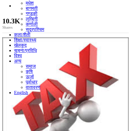
मधेश
बागमती
गण्डकी
लुम्बिनी
10.3K
कर्णाली
Shares
सुदूरपश्चिम
कला/शैली
शिक्षा/स्वास्थ्य
खेलकुद
सूचना/प्रविधि
विश्व
अन्य
समाज
कृषि
ऊर्जा
पूर्वाधार
वातावरण
English