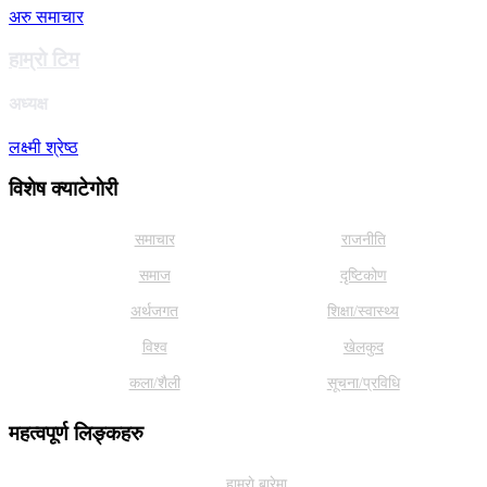
अरु समाचार
हाम्राे टिम
अध्यक्ष
लक्ष्मी श्रेष्ठ
विशेष क्याटेगाेरी
समाचार
राजनीति
समाज
दृष्टिकोण
अर्थजगत
शिक्षा/स्वास्थ्य
विश्व
खेलकुद
कला/शैली
सूचना/प्रविधि
महत्वपूर्ण लिङ्कहरु
हाम्राे बारेमा