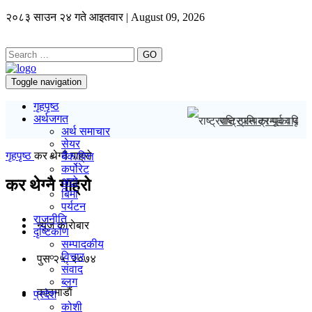
२०८३ साउन २४ गते आइतवार | August 09, 2026
GO
Toggle navigation
गृहपृष्ठ
अर्थजगत
राष्ट्रपति ट्रम्पका पूर्
अर्थ समाचार
सेयर
गृहपृष्ठ
कर थेग्नै गाह्रो
बैंक/वित्त
कर्पोरेट
अटो
कर थेग्नै गाह्रो
बिमा
पर्यटन
राजनीति
न्यूज काराेबार
दृष्टिकोण
सम्पादकीय
विचार
पुस २५, २०७४
संवाद
ब्लग
काठमाडाैं
प्रदेश
कोशी