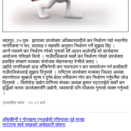
भद्रपुर, २५ पुस- झापाका उपभोक्ता अधिकारवादीले कर निर्धारण गर्दा स्थानीय
नागरिकस“ग सर, सल्लाह र सहमति अनुसार निर्धारण गर्ने सुझाव दिए ।
धान्नै नसक्ने कर निर्धारण गरेको गुनासो धेरै आउन थालेपछि सो कार्यक्रम
आयोजना गरिएको थियो । गाउँपालिकाले चर्को कर निर्धारण गरेको उपभोक्ता
हकहित संरक्षण मञ्चका संयोजक मोहनचन्द्र रेग्मीले बताए ।
उहाँले नागरिकको ढाड भाँचिनेगरी कर नलगाउन र कर समायोजन गर्न हल्दीबारी
गाउँपालिकालाई सुझाव दिनुभयो । राष्ट्रिय उपभोक्ता मञ्चका जिल्ला अध्यक्ष
मदनगोपाल सुब्बाले सुगम र दुर्गम क्षेत्र वर्गीकरण गरेर कर निर्धारण गर्नुपर्नेमा जोड
दिनुभयो । विर्तामोड उद्योग वाणिज्य संघका अध्यक्ष कुमार भट्टराईले चर्को कर
वृद्धिको मारमा उपभोक्तासँगै उद्योगी, व्यवसायी पनि परेकामा गुनासो व्यक्त गर्नुभयो
।
प्रकाशित समय : १५:०९ बजे
पछिल्लाे
आँबुखैरेनी र गोरखामा एनआईसी एसियाका दुई साखा
-
अघिल्लाे
नाट्टामा शर्मा समूहको उम्मेदवारी घोषणा
-