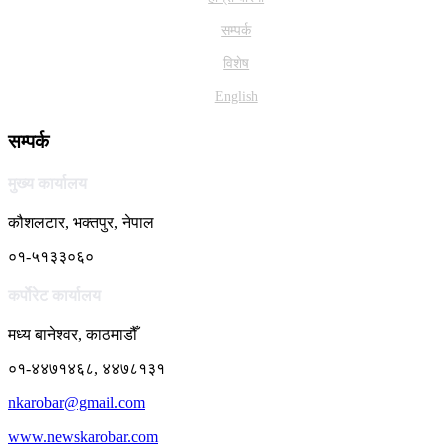
सम्पर्क
विशेष
English
सम्पर्क
मुख्य कार्यालय
कौशलटार, भक्तपुर, नेपाल
०१-५१३३०६०
कर्पाेरेट कार्यालय
मध्य बानेश्वर, काठमाडौँ
०१-४४७१४६८, ४४७८१३१
nkarobar@gmail.com
www.newskarobar.com