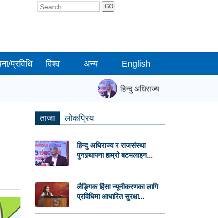
GO
चना/प्रविधि
विश्व
अन्य
English
हिन्दु अधिराज्य र राजसंस्था पुनस्र्थ
ताजा
लाेकप्रिय
हिन्दु अधिराज्य र राजसंस्था
पुनस्र्थापना हाम्रो बटमलाइन...
लैङ्गिक हिंसा न्यूनीकरणका लागि
प्रविधिमा आधारित सुरक्षा...