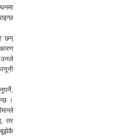
्धनमा
पाइन्छ
र छन्
ा कारण
’ उनले
ानूनी
पर्ने,
िन्छ ।
मान्ले
्, तर
बुझेकै