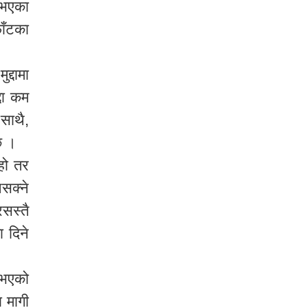
ा भएका
ाँटका
द्दामा
्दा कम
 साथै,
छ ।
 हो तर
नसक्ने
रसस्तै
ा दिने
ा भएको
ा मागी