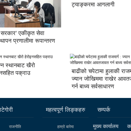
ट्याङ्करमा आगलागी
ो सरकार’ एकीकृत सेवा
स्थापन प्रणालीमा रूपान्तरण
न्न स्थानबाट खैरो
बाढीको चपेटामा हुलाकी राजमा
इनसहित पक्राउ
ज्यान जोखिममा राखेर आवत
गर्न बाध्य सर्वसाधारण
टेगाेरी
महत्वपूर्ण लिङ्कहरु
सम्पर्क
मुख्य कार्यालय
कर
राजनीति
हाम्राे बारेमा