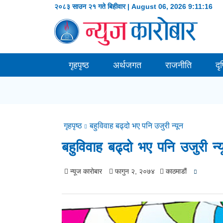
२०८३ साउन २१ गते बिहीवार | August 06, 2026
9:11:17
गृहपृष्ठ
अर्थजगत
राजनीति
दृ
गृहपृष्ठ
बहुविवाह बढ्दो भए पनि उजुरी न्यून
बहुविवाह बढ्दो भए पनि उजुरी न्य
न्यूज काराेबार
फागुन २, २०७४
काठमाडाैं