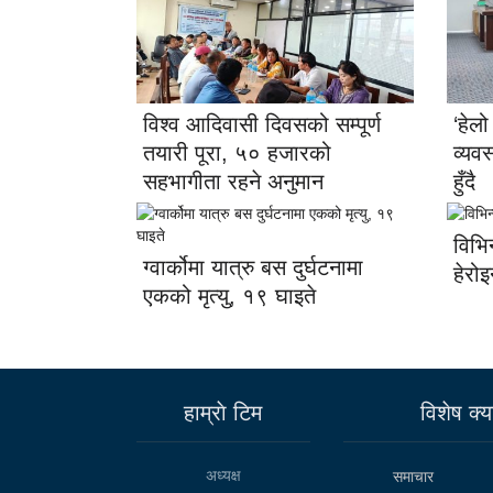
विश्व आदिवासी दिवसको सम्पूर्ण
‘हेल
तयारी पूरा, ५० हजारको
व्यव
सहभागीता रहने अनुमान
हुँदै
विभि
ग्वार्कोमा यात्रु बस दुर्घटनामा
हेरो
एकको मृत्यु, १९ घाइते
हाम्राे टिम
विशेष क्या
अध्यक्ष
समाचार