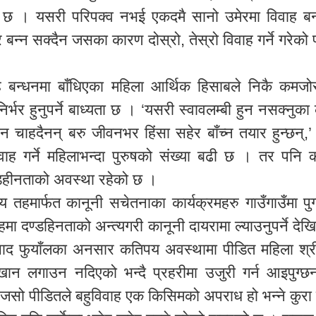
 ठूलो छ । यसरी परिपक्व नभई एकदमै सानो उमेरमा विवाह बन
बन्न सक्दैन जसका कारण दोस्रो, तेस्रो विवाह गर्ने गरेको 
ाह बन्धनमा बाँधिएका महिला आर्थिक हिसाबले निकै कमजो
्भर हुनुपर्ने बाध्यता छ । ‘यसरी स्वावलम्बी हुन नसक्नुक
ाउन चाहदैनन् बरु जीवनभर हिंसा सहेर बाँच्न तयार हुन्छन्,
वाह गर्ने महिलाभन्दा पुरुषको संख्या बढी छ । तर पनि क
डहीनताको अवस्था रहेको छ ।
 तहमार्फत कानूनी सचेतनाका कार्यक्रमहरु गाउँगाउँमा पुग्नु
हमा दण्डहिनताको अन्त्यगरी कानूनी दायरामा ल्याउनुपर्ने देख
रप्रसाद फुयाँलका अनसार कतिपय अवस्थामा पीडित महिला श्री
ान लगाउन नदिएको भन्दै प्रहरीमा उजुरी गर्न आइपुग्छन
रैजसो पीडितले बहुविवाह एक किसिमको अपराध हो भन्ने कुरा 