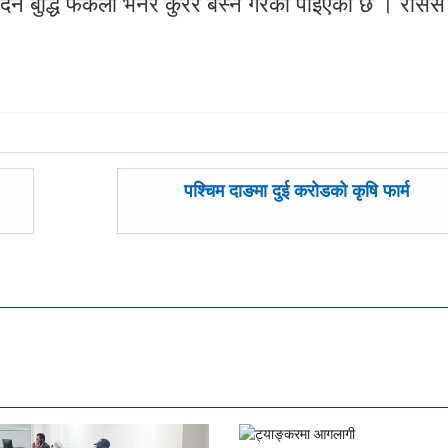
 दिन बुद्धि फर्केला भनेर कुरेर बस्ने गरेको पाइएको छ । रासस
अघिल्लाे
पश्चिम दाङमा दुई करोडको कृषि फार्म
-