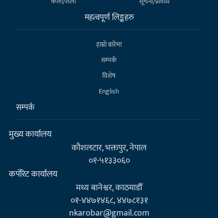
कला/शैली
सूचना/प्रविधि
महत्वपूर्ण लिङ्कहरु
हाम्राे बारेमा
सम्पर्क
विशेष
English
सम्पर्क
मुख्य कार्यालय
कौशलटार, भक्तपुर, नेपाल
०१-५१३३०६०
कर्पाेरेट कार्यालय
मध्य बानेश्वर, काठमाडौँ
०१-४४७१४६८, ४४७८१३१
nkarobar@gmail.com