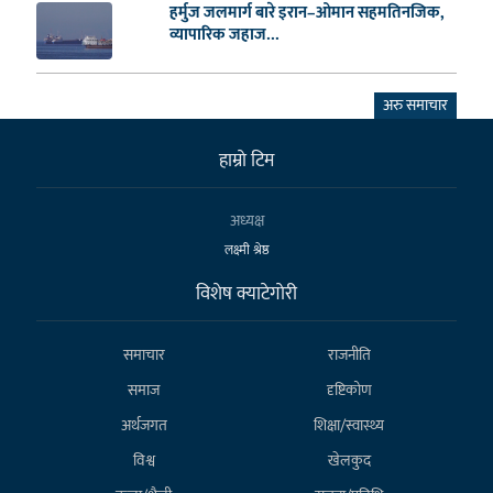
हर्मुज जलमार्ग बारे इरान–ओमान सहमतिनजिक,
व्यापारिक जहाज...
अरु समाचार
हाम्राे टिम
अध्यक्ष
लक्ष्मी श्रेष्ठ
विशेष क्याटेगाेरी
समाचार
राजनीति
समाज
दृष्टिकोण
अर्थजगत
शिक्षा/स्वास्थ्य
विश्व
खेलकुद