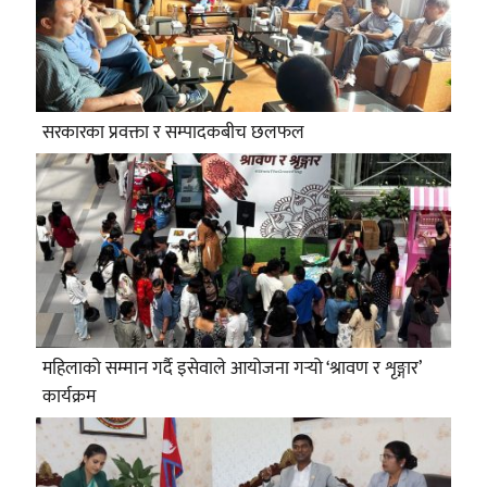
सरकारका प्रवक्ता र सम्पादकबीच छलफल
महिलाको सम्मान गर्दै इसेवाले आयोजना गर्‍यो ‘श्रावण र शृङ्गार’
कार्यक्रम