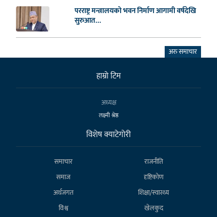
परराष्ट्र मन्त्रालयको भवन निर्माण आगामी वर्षदेखि
सुरुआत...
अरु समाचार
हाम्राे टिम
अध्यक्ष
लक्ष्मी श्रेष्ठ
विशेष क्याटेगाेरी
समाचार
राजनीति
समाज
दृष्टिकोण
अर्थजगत
शिक्षा/स्वास्थ्य
विश्व
खेलकुद