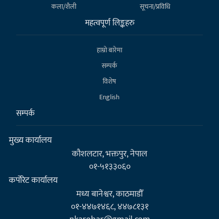
कला/शैली
सूचना/प्रविधि
महत्वपूर्ण लिङ्कहरु
हाम्राे बारेमा
सम्पर्क
विशेष
English
सम्पर्क
मुख्य कार्यालय
कौशलटार, भक्तपुर, नेपाल
०१-५१३३०६०
कर्पाेरेट कार्यालय
मध्य बानेश्वर, काठमाडौँ
०१-४४७१४६८, ४४७८१३१