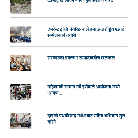
देउमाई खोलाको पक्की पुल संरक्षण गरिँदै
एभरेस्ट इन्जिनियरिङ कलेजमा अन्तर्राष्ट्रिय एआई
सम्मेलनको तयारी
सरकारका प्रवक्ता र सम्पादकबीच छलफल
महिलाको सम्मान गर्दै इसेवाले आयोजना गर्‍यो
‘श्रावण...
दाइजो प्रथाविरुद्ध मधेशबाट राष्ट्रिय अभियान सुरु
गरिने