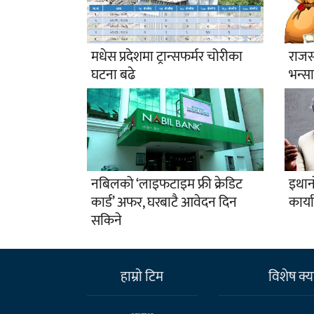
मधेस प्रदेशमा ट्रान्सफर्मर चोरीका
राजस्
घटना बढे
भन्स
नबिलको ‘लाइफटाइम फ्री क्रेडिट
इथान
कार्ड’ अफर, घरबाटै आवेदन दिन
कार्य
सकिने
हाम्राे टिम
विशेष क्या