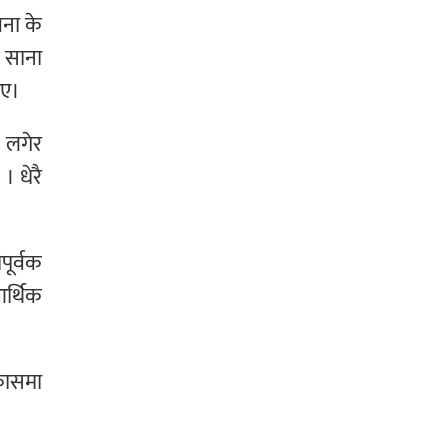
जना के
र साना
िए।
ै लगेर
। धेरै
पूर्वक
आर्थिक
कासमा