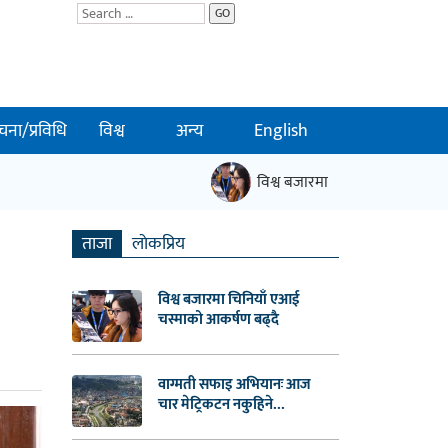
GO
चना/प्रविधि
विश्व
अन्य
English
विश्व बजारमा चिनियाँ एआई चस्माको 
ताजा
लाेकप्रिय
विश्व बजारमा चिनियाँ एआई
चस्माको आकर्षण बढ्दै
वाग्मती सफाइ अभियानः आज
चार मेट्रिकटन नकुहिने...