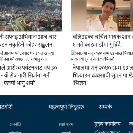
मती सफाइ अभियानः आज चार
बलिउडका चर्चित गायक शान 
रिकटन नकुहिने फोहर सङ्कलन
६ गते काठमाडौंमा गुञ्जिँदै
लले आरोग्य पर्यटनबाट थप ३०
नेपालमा सन् २०४० सम्म ६३ 
याँ रोजगारी सिर्जना गर्न
भित्र्याउन व्यवसायी सुमन पाण्ड
: एलपी भानु शर्मा
‘भिजन’
टेगाेरी
महत्वपूर्ण लिङ्कहरु
सम्पर्क
मुख्य कार्यालय
कर
राजनीति
हाम्राे बारेमा
कौशलटार, भक्तपुर,
मध