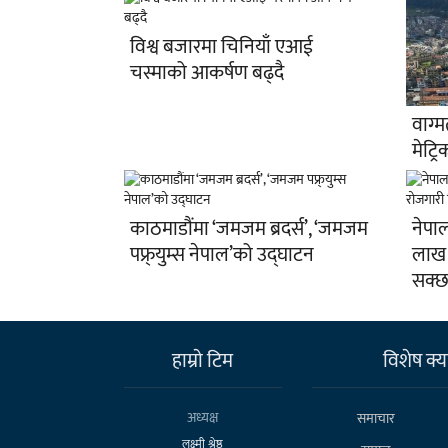
विश्व बजारमा चिनियाँ एआई
चस्माको आकर्षण बढ्दै
वाग्
मेट्
काठमाडौंमा ‘जमजम ब्रदर्स’, ‘जमजम
नेपा
पफ्र्युम्स नेपाल’को उद्घाटन
लाख न
सक्छ 
हाम्राे टिम
विशेष क्या
अध्यक्ष
समाचार
लक्ष्मी श्रेष्ठ