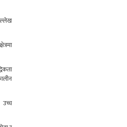
उल्लेख
ेत्रमा
्धिकता
घकालीन
ो उच्च
।