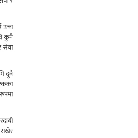
सेवा र
ई उच्च
ि कुनै
र सेवा
ि दुवै
गरिकका
 रूपमा
तरदायी
 राखेर