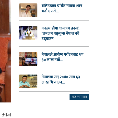
बलिउडका चर्चित गायक शान
भदौ ६ गते...
काठमाडौंमा ‘जमजम ब्रदर्स’,
‘जमजम पफ्र्युम्स नेपाल’को
उद्घाटन
नेपालले आरोग्य पर्यटनबाट थप
३० लाख नयाँ...
नेपालमा सन् २०४० सम्म ६३
लाख भित्र्याउन...
अरु समाचार
लले आज