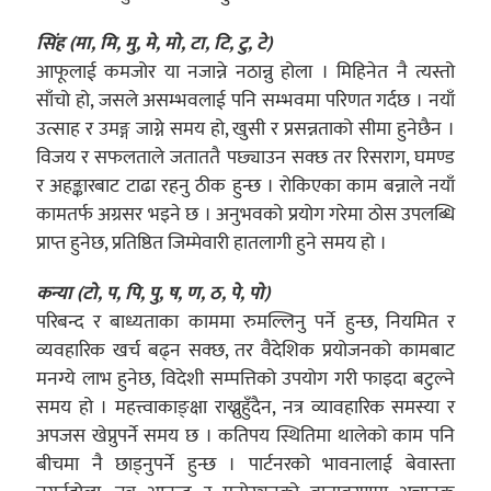
सिंह (मा, मि, मु, मे, मो, टा, टि, टु, टे)
आफूलाई कमजोर या नजान्ने नठान्नु होला । मिहिनेत नै त्यस्तो
साँचो हो, जसले असम्भवलाई पनि सम्भवमा परिणत गर्दछ । नयाँ
उत्साह र उमङ्ग जाग्ने समय हो, खुसी र प्रसन्नताको सीमा हुनेछैन ।
विजय र सफलताले जताततै पछ्याउन सक्छ तर रिसराग, घमण्ड
र अहङ्कारबाट टाढा रहनु ठीक हुन्छ । रोकिएका काम बन्नाले नयाँ
कामतर्फ अग्रसर भइने छ । अनुभवको प्रयोग गरेमा ठोस उपलब्धि
प्राप्त हुनेछ, प्रतिष्ठित जिम्मेवारी हातलागी हुने समय हो ।
कन्या (टो, प, पि, पु, ष, ण, ठ, पे, पो)
परिबन्द र बाध्यताका काममा रुमल्लिनु पर्ने हुन्छ, नियमित र
व्यवहारिक खर्च बढ्न सक्छ, तर वैदेशिक प्रयोजनको कामबाट
मनग्ये लाभ हुनेछ, विदेशी सम्पत्तिको उपयोग गरी फाइदा बटुल्ने
समय हो । महत्त्वाकाङ्क्षा राख्नुहुँदैन, नत्र व्यावहारिक समस्या र
अपजस खेप्नुपर्ने समय छ । कतिपय स्थितिमा थालेको काम पनि
बीचमा नै छाड्नुपर्ने हुन्छ । पार्टनरको भावनालाई बेवास्ता