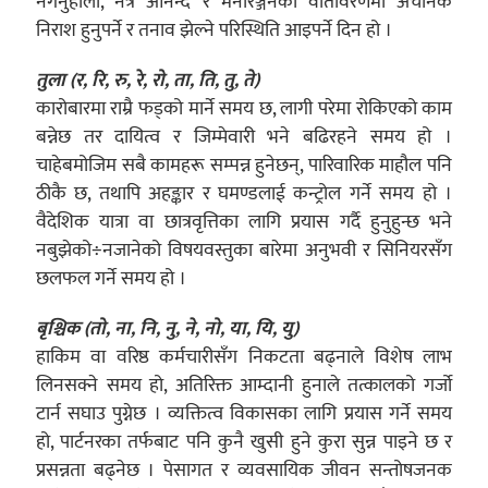
नगर्नुहोला, नत्र आनन्द र मनोरञ्जनको वातावरणमा अचानक
निराश हुनुपर्ने र तनाव झेल्ने परिस्थिति आइपर्ने दिन हो ।
तुला (र, रि, रु, रे, रो, ता, ति, तु, ते)
कारोबारमा राम्रै फड्को मार्ने समय छ, लागी परेमा रोकिएको काम
बन्नेछ तर दायित्व र जिम्मेवारी भने बढिरहने समय हो ।
चाहेबमोजिम सबै कामहरू सम्पन्न हुनेछन्, पारिवारिक माहौल पनि
ठीकै छ, तथापि अहङ्कार र घमण्डलाई कन्ट्रोल गर्ने समय हो ।
वैदेशिक यात्रा वा छात्रवृत्तिका लागि प्रयास गर्दै हुनुहुन्छ भने
नबुझेको÷नजानेको विषयवस्तुका बारेमा अनुभवी र सिनियरसँग
छलफल गर्ने समय हो ।
बृश्चिक (तो, ना, नि, नु, ने, नो, या, यि, यु)
हाकिम वा वरिष्ठ कर्मचारीसँग निकटता बढ्नाले विशेष लाभ
लिनसक्ने समय हो, अतिरिक्त आम्दानी हुनाले तत्कालको गर्जो
टार्न सघाउ पुग्नेछ । व्यक्तित्व विकासका लागि प्रयास गर्ने समय
हो, पार्टनरका तर्फबाट पनि कुनै खुसी हुने कुरा सुन्न पाइने छ र
प्रसन्नता बढ्नेछ । पेसागत र व्यवसायिक जीवन सन्तोषजनक