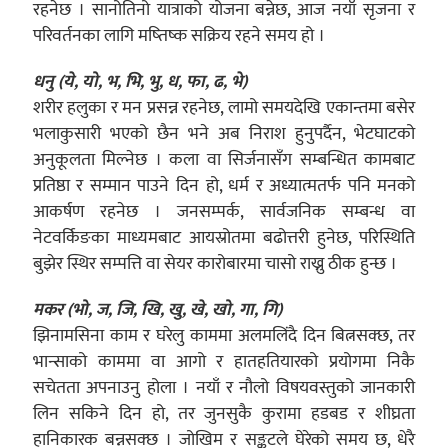
रहनेछ । सानोतिनो यात्राको योजना बन्नेछ, आज नयाँ सृजना र
परिवर्तनका लागि मष्तिष्क सक्रिय रहने समय हो ।
धनु (ये, यो, भ, भि, भु, ध, फा, ढ, भे)
शरीर हलुका र मन प्रसन्न रहनेछ, लामो समयदेखि एकान्तमा बसेर
भलाकुसारी भएको छैन भने अब निराश हुनुपर्दैन, भेटघाटको
अनुकूलता मिल्नेछ । कला वा सिर्जनासँग सम्बन्धित कामबाट
प्रतिष्ठा र सम्मान पाउने दिन हो, धर्म र अध्यात्मतर्फ पनि मनको
आकर्षण रहनेछ । जनसम्पर्क, सार्वजनिक सम्बन्ध वा
नेटवर्किङका माध्यमबाट आयस्रोतमा बढोत्तरी हुनेछ, परिस्थिति
बुझेर स्थिर सम्पत्ति वा सेयर कारोबारमा चासो राख्नु ठीक हुन्छ ।
मकर (भो, ज, जि, खि, खु, खे, खो, गा, गि)
झिनामसिना काम र घरेलु काममा अलमलिंदै दिन बित्नसक्छ, तर
भान्साको काममा वा आगो र हातहतियारको प्रयोगमा निकै
सचेतता अपनाउनु होला । नयाँ र नौलो विषयवस्तुको जानकारी
लिन सकिने दिन हो, तर जुनसुकै कुरामा हडबड र शीघ्रता
हानिकारक बन्नसक्छ । जोखिम र सङ्कटले घेरेको समय छ, धेरै