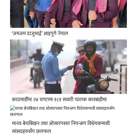
‘जमजम दाजुभाई’ आइपुगे नेपाल
काठमाडौँमा २४ घण्टामा १८१ सवारी चालक कारबाहीमा
मानव बेचबिखन तथा ओसारपसार नियन्त्रण विधेयकमाथी
सांसदहरुसँग छलफल