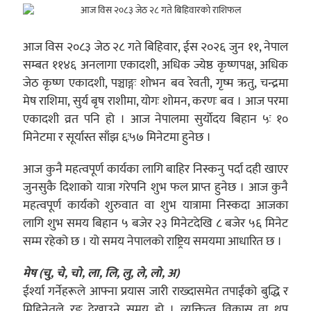
आज विस २०८३ जेठ २८ गते बिहिवार, ईस २०२६ जुन ११, नेपाल
सम्बत ११४६ अनलागा एकादशी, अधिक ज्येष्ठ कृष्णपक्ष, अधिक
जेठ कृष्ण एकादशी, पञ्चाङ्गः शोभन बव रेवती, गृष्म ऋतु, चन्द्रमा
मेष राशिमा, सुर्य बृष राशीमा, योगः शोमन, करणः बव । आज परमा
एकादशी व्रत पनि हो । आज नेपालमा सुर्योदय बिहान ५ः १०
मिनेटमा र सूर्यास्त साँझ ६ः५७ मिनेटमा हुनेछ ।
आज कुनै महत्वपूर्ण कार्यका लागि बाहिर निस्कनु पर्दा दही खाएर
जुनसुकै दिशाको यात्रा गरेपनि शुभ फल प्राप्त हुनेछ । आज कुनै
महत्वपूर्ण कार्यको शुरुवात वा शुभ यात्रामा निस्कदा आजका
लागि शुभ समय बिहान ५ बजेर २३ मिनेटदेखि ८ बजेर ५६ मिनेट
सम्म रहेको छ । यो समय नेपालको राष्ट्रिय समयमा आधारित छ ।
मेष (चु, चे, चो, ला, लि, लु, ले, लो, अ)
ईर्श्या गर्नेहरूले आफ्ना प्रयास जारी राख्दासमेत तपाईंको बुद्धि र
मिहिनेतले रङ देखाउने समय हो । व्यक्तित्व विकास वा थप