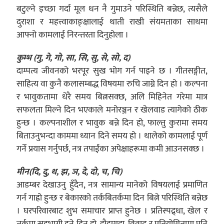
बटुल्ने इच्छा गर्दा मूल धन नै गुमाउने परिस्थिति बन्नेछ, त्यसैले
दुराशा र महत्त्वाकाङ्क्षालाई थाती राखी संयमताका साथमा
आफ्नो कामलाई निरन्तरता दिनुहोला ।
कुम्भ (गु, गे, गो, सा, सि, सु, से, सो, द)
दाम्पत्य जीवनको भरपूर सुख भोग गर्न पाइने छ । गीतसङ्गीत,
साहित्य वा कुनै कलासम्बद्ध विषयमा रुचि जाग्ने दिन हो । कल्पना
र भावुकतामा धेरै समय बित्नसक्छ, अलि मिहिनेत गरेमा मात्र
सफलता मिल्ने दिन भएकाले मनोरञ्जन र खेलवाड त्यागेको ठीक
हुन्छ । कल्पनाशील र भावुक बन्ने दिन हो, फाल्तु कुरामा समय
बिताउनुभन्दा काममा ध्यान दिने समय हो । थालेको कामलाई पूर्ण
गर्ने प्रयास गर्नुपर्छ, नत्र तपाईंका अपेक्षाहरूमा कमी आउनसक्छ ।
मीन(दि, दु, थ, झ, ञ, दे, दो, च, चि)
आडम्बर देखाउनु हुँदैन, नत्र सामान्य मानेको विषयलाई प्रमाणित
गर्न गाह्रो हुन्छ र बेकारको तर्कबितर्कमा दिन बित्ने परिस्थिति बन्नेछ
। घरपरिवारबाट शुभ समाचार प्राप्त हुनेछ । प्रतिस्पद्र्धा, खेल र
तर्कमा सहभागी हुने दिन हो, झैझगडा, विवाद र प्रतियोगितामा पनि