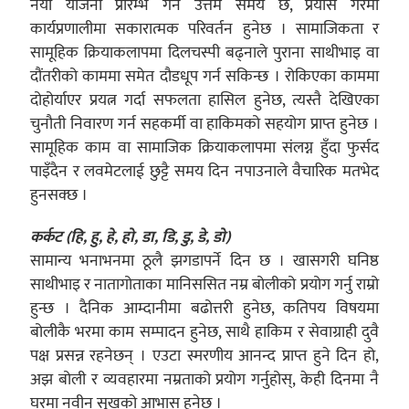
नयाँ योजना प्रारम्भ गर्न उत्तम समय छ, प्रयास गरेमा
कार्यप्रणालीमा सकारात्मक परिवर्तन हुनेछ । सामाजिकता र
सामूहिक क्रियाकलापमा दिलचस्पी बढ्नाले पुराना साथीभाइ वा
दौंतरीको काममा समेत दौडधूप गर्न सकिन्छ । रोकिएका काममा
दोहोर्याएर प्रयत्न गर्दा सफलता हासिल हुनेछ, त्यस्तै देखिएका
चुनौती निवारण गर्न सहकर्मी वा हाकिमको सहयोग प्राप्त हुनेछ ।
सामूहिक काम वा सामाजिक क्रियाकलापमा संलग्न हुँदा फुर्सद
पाइँदैन र लवमेटलाई छुट्टै समय दिन नपाउनाले वैचारिक मतभेद
हुनसक्छ ।
कर्कट (हि, हु, हे, हो, डा, डि, डु, डे, डो)
सामान्य भनाभनमा ठूलै झगडापर्ने दिन छ । खासगरी घनिष्ठ
साथीभाइ र नातागोताका मानिससित नम्र बोलीको प्रयोग गर्नु राम्रो
हुन्छ । दैनिक आम्दानीमा बढोत्तरी हुनेछ, कतिपय विषयमा
बोलीकै भरमा काम सम्पादन हुनेछ, साथै हाकिम र सेवाग्राही दुवै
पक्ष प्रसन्न रहनेछन् । एउटा स्मरणीय आनन्द प्राप्त हुने दिन हो,
अझ बोली र व्यवहारमा नम्रताको प्रयोग गर्नुहोस्, केही दिनमा नै
घरमा नवीन सुखको आभास हुनेछ ।