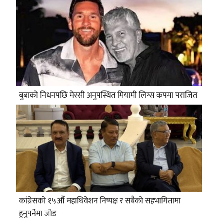
बुबाको निधनपछि मेस्सी अनुपस्थित मियामी लिग्स कपमा पराजित
कांग्रेसको १५औँ महाधिवेशन निष्पक्ष र सबैको सहभागितामा
हुनुपर्नेमा जोड