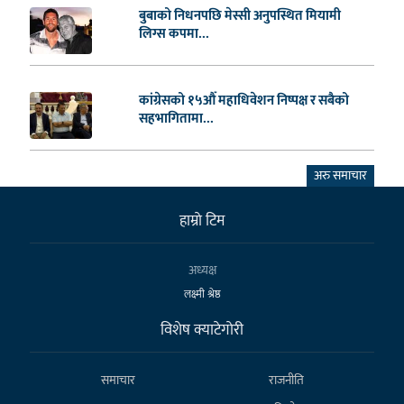
बुबाको निधनपछि मेस्सी अनुपस्थित मियामी
लिग्स कपमा...
कांग्रेसको १५औँ महाधिवेशन निष्पक्ष र सबैको
सहभागितामा...
अरु समाचार
हाम्राे टिम
अध्यक्ष
लक्ष्मी श्रेष्ठ
विशेष क्याटेगाेरी
समाचार
राजनीति