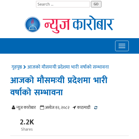
GO
Toggle
navigatio
गृहपृष्ठ
आजको मौसमःयी प्रदेशमा भारी वर्षाको सम्भावना
आजको मौसमःयी प्रदेशमा भारी
वर्षाको सम्भावना
न्यूज काराेबार
असोज १२, २०८२
काठमाडाैं
2.2K
Shares