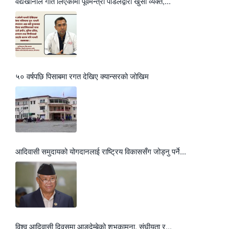
वैद्यखानाले गति लिएकोमा पूर्वमन्त्री पौडेलद्वारा खुसी व्यक्त,...
५० वर्षपछि पिसाबमा रगत देखिए क्यान्सरको जोखिम
आदिवासी समुदायको योगदानलाई राष्ट्रिय विकाससँग जोड्नु पर्ने...
विश्व आदिवासी दिवसमा आङदेम्बेको शुभकामना, संघीयता र...