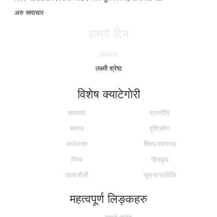
अरु समाचार
हाम्राे टिम
अध्यक्ष
लक्ष्मी श्रेष्ठ
विशेष क्याटेगाेरी
समाचार
राजनीति
समाज
दृष्टिकोण
अर्थजगत
शिक्षा/स्वास्थ्य
विश्व
खेलकुद
कला/शैली
सूचना/प्रविधि
महत्वपूर्ण लिङ्कहरु