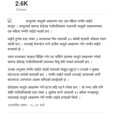
2.6K
Shares
बाजुरा । बाजुराको खप्तड छेडेदह गाउँपालिकामा जङ्गली भालुको आक्रमणबाट
एक महिला गम्भीर घाईते भएकी छन् ।
घाईते हुनेमा वडा नम्बर ३ धनाल्तका भिम रावतकी ४५ बर्षकी श्रमती जौकला रावत
रहेकी छन् । उनलाई मेलगडेन भन्ने ठाउँमा भालुले आक्रमण गरेर गम्भीर घाईते
बनाएको हो ।
रावत बजारबाट काक्रा बिक्रि गरेर घर फर्किने क्रममा भालुले आक्रमण गरेको
खप्तड छेडेदह गाउँपालिकाकी उपाध्यक्ष विशु देवी नाथले बताएकी छन् ।
उनका अनुसार,गम्भीर घाईते भएकी रावतको पाखुरा,खुट्टा र टाउको र मुखमा
चोटपटक लागेको बताएकी छन् । गम्भीर घाईते भएकी उनलाई उपचारको लागी
बयलपाटा अस्पताल अछाम लगिएको बताईएको छ ।
छेडेदहमा भालुले आक्रमण गर्ने घटना बढि घट्ने गरेका छन् । यो भन्दा अघि पनि
सोही गाउँपालिकाको वडा नम्बर ३ धुर्ताला बस्ने अन्दाजी ३५ बर्षका रणबहादुर
रावतलाई भालुले आक्रमण गरि गम्भीर घाईते बनाएको थियो ।
प्रकाशित समय : १८:३९ बजे