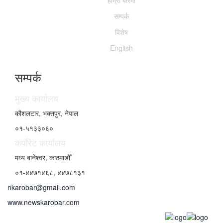
हाम्राे बारेमा
सम्पर्क
विशेष
English
सम्पर्क
मुख्य कार्यालय
कौशलटार, भक्तपुर, नेपाल
०१-५१३३०६०
कर्पाेरेट कार्यालय
मध्य बानेश्वर, काठमाडौँ
०१-४४७१४६८, ४४७८१३१
nkarobar@gmail.com
www.newskarobar.com