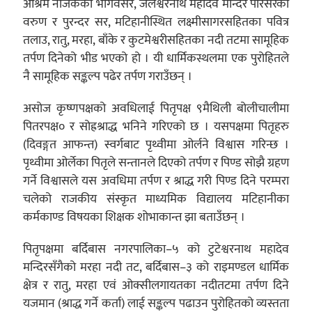
आश्रम नजिकको भार्गवसर, जलेश्वरनाथ महादेव मन्दिर परिसरका
वरुण र पुरन्दर सर, मटिहानीस्थित लक्ष्मीसागरसहितका पवित्र
तलाउ, रातु, मरहा, बाँके र कुटमेश्वरीसहितका नदी तटमा सामूहिक
तर्पण दिनेको भीड भएको हो । यी धार्मिकस्थलमा एक पुरोहितले
नै सामूहिक सङ्कल्प पढेर तर्पण गराउँछन् ।
असोज कृष्णपक्षको अवधिलाई पितृपक्ष ९मैथिली बोलीचालीमा
पितरपक्ष० र सोह्रश्राद्ध भनिने गरिएको छ । यसपक्षमा पितृहरु
(दिवङ्गत आफन्त) स्वर्गबाट पृथ्वीमा ओर्लने विश्वास गरिन्छ ।
पृथ्वीमा ओर्लेका पितृले सन्तानले दिएको तर्पण र पिण्ड सोझै ग्रहण
गर्ने विश्वासले यस अवधिमा तर्पण र श्राद्ध गरी पिण्ड दिने परम्परा
चलेको राजकीय संस्कृत माध्यमिक विद्यालय मटिहानीका
कर्मकाण्ड विषयका शिक्षक शोभाकान्त झा बताउँछन् ।
पितृपक्षमा बर्दिबास नगरपालिका–५ को टुटेश्वरनाथ महादेव
मन्दिरसँगैको मरहा नदी तट, बर्दिबास–३ को राइमण्डल धार्मिक
क्षेत्र र रातु, मरहा एवं ओक्सीलगायतका नदीतटमा तर्पण दिने
यजमान (श्राद्ध गर्ने कर्ता) लाई सङ्कल्प पढाउन पुरोहितको व्यस्तता