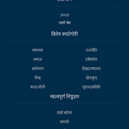
अध्यक्ष
लक्ष्मी श्रेष्ठ
विशेष क्याटेगाेरी
समाचार
राजनीति
समाज
दृष्टिकोण
अर्थजगत
शिक्षा/स्वास्थ्य
विश्व
खेलकुद
कला/शैली
सूचना/प्रविधि
महत्वपूर्ण लिङ्कहरु
हाम्राे बारेमा
सम्पर्क