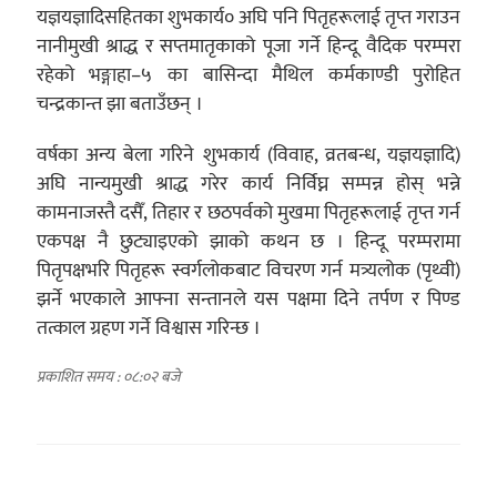
यज्ञयज्ञादिसहितका शुभकार्य० अघि पनि पितृहरूलाई तृप्त गराउन
नानीमुखी श्राद्ध र सप्तमातृकाको पूजा गर्ने हिन्दू वैदिक परम्परा
रहेको भङ्गाहा–५ का बासिन्दा मैथिल कर्मकाण्डी पुरोहित
चन्द्रकान्त झा बताउँछन् ।
वर्षका अन्य बेला गरिने शुभकार्य (विवाह, व्रतबन्ध, यज्ञयज्ञादि)
अघि नान्यमुखी श्राद्ध गरेर कार्य निर्विघ्न सम्पन्न होस् भन्ने
कामनाजस्तै दसैँ, तिहार र छठपर्वको मुखमा पितृहरूलाई तृप्त गर्न
एकपक्ष नै छुट्याइएको झाको कथन छ । हिन्दू परम्परामा
पितृपक्षभरि पितृहरू स्वर्गलोकबाट विचरण गर्न मत्र्यलोक (पृथ्वी)
झर्ने भएकाले आफ्ना सन्तानले यस पक्षमा दिने तर्पण र पिण्ड
तत्काल ग्रहण गर्ने विश्वास गरिन्छ ।
प्रकाशित समय : ०८:०२ बजे