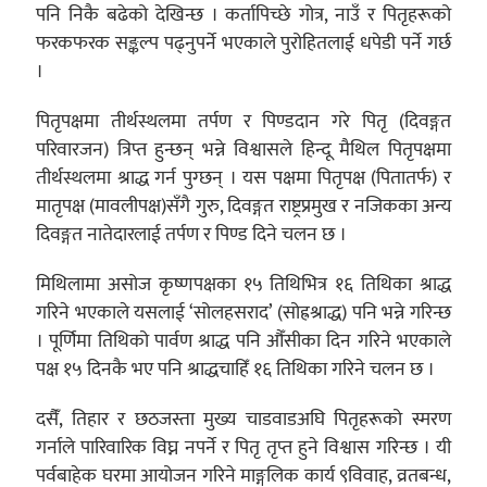
पनि निकै बढेको देखिन्छ । कर्तापिच्छे गोत्र, नाउँ र पितृहरूको
फरकफरक सङ्कल्प पढ्नुपर्ने भएकाले पुरोहितलाई धपेडी पर्ने गर्छ
।
पितृपक्षमा तीर्थस्थलमा तर्पण र पिण्डदान गरे पितृ (दिवङ्गत
परिवारजन) त्रिप्त हुन्छन् भन्ने विश्वासले हिन्दू मैथिल पितृपक्षमा
तीर्थस्थलमा श्राद्ध गर्न पुग्छन् । यस पक्षमा पितृपक्ष (पितातर्फ) र
मातृपक्ष (मावलीपक्ष)सँगै गुरु, दिवङ्गत राष्ट्रप्रमुख र नजिकका अन्य
दिवङ्गत नातेदारलाई तर्पण र पिण्ड दिने चलन छ ।
मिथिलामा असोज कृष्णपक्षका १५ तिथिभित्र १६ तिथिका श्राद्ध
गरिने भएकाले यसलाई ‘सोलहसराद’ (सोह्रश्राद्ध) पनि भन्ने गरिन्छ
। पूर्णिमा तिथिको पार्वण श्राद्ध पनि औँसीका दिन गरिने भएकाले
पक्ष १५ दिनकै भए पनि श्राद्धचाहिँ १६ तिथिका गरिने चलन छ ।
दसैँं, तिहार र छठजस्ता मुख्य चाडवाडअघि पितृहरूको स्मरण
गर्नाले पारिवारिक विघ्न नपर्ने र पितृ तृप्त हुने विश्वास गरिन्छ । यी
पर्वबाहेक घरमा आयोजन गरिने माङ्गलिक कार्य ९विवाह, व्रतबन्ध,